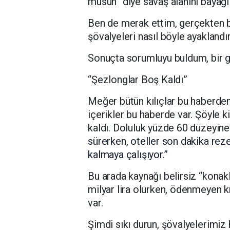
musun” diye savaş alanını bayağı 
Ben de merak ettim, gerçekten b
şövalyeleri nasıl böyle ayaklandı
Sonuçta sorumluyu buldum, bir gü
“Şezlonglar Boş Kaldı”
Meğer bütün kılıçlar bu haberde
içerikler bu haberde var. Şöyle k
kaldı. Doluluk yüzde 60 düzeyine 
sürerken, oteller son dakika reze
kalmaya çalışıyor.”
Bu arada kaynağı belirsiz “kona
milyar lira olurken, ödenmeyen kr
var.
Şimdi sıkı durun, şövalyelerimiz