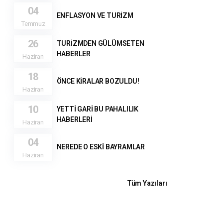
04
ENFLASYON VE TURİZM
Temmuz
26
TURİZMDEN GÜLÜMSETEN
HABERLER
Haziran
18
ÖNCE KİRALAR BOZULDU!
Haziran
10
YETTİ GARİ BU PAHALILIK
HABERLERİ
Haziran
04
NEREDE O ESKİ BAYRAMLAR
Haziran
Tüm Yazıları