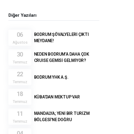
Diğer Yazıları
06
BODRUM ŞÖVALYELERİ ÇIKTI
MEYDANE!
Ağustos
30
NEDEN BODRUM’A DAHA ÇOK
CRUISE GEMİSİ GELMİYOR?
Temmuz
22
BODRUM YHK A.Ş.
Temmuz
18
KÜBA’DAN MEKTUP VAR
Temmuz
11
MANDALYA; YENİ BİR TURİZM
BÖLGESİ’NE DOĞRU
Temmuz
04