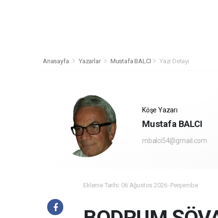
Anasayfa
Yazarlar
Mustafa BALCI
Yazı Detayı
Köşe Yazarı
Mustafa BALCI
mbalci54@gmail.com
Ekleme Tarihi: 06 Ağustos 2026 -Perşembe
BODRUM ŞÖVAL