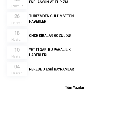
ENFLASYON VE TURİZM
Temmuz
26
TURİZMDEN GÜLÜMSETEN
HABERLER
Haziran
18
ÖNCE KİRALAR BOZULDU!
Haziran
10
YETTİ GARİ BU PAHALILIK
HABERLERİ
Haziran
04
NEREDE O ESKİ BAYRAMLAR
Haziran
Tüm Yazıları