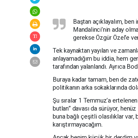
Baştan açıklayalım, be
Mandalinci’nin aday olma
gerekse Özgür Özel’e ver
Tek kaynaktan yayılan ve zamanla
anlayamadığım bu iddia, hem ge
tarafından yalanlandı. Ayrıca Bo
Buraya kadar tamam, ben de zat
politikanın arka sokaklarında do
Şu sıralar 1 Temmuz’a ertelene
butlan” davası da sürüyor, henü
buna bağlı çeşitli olasılıklar var,
karıştırmayacağım.
Ancak benim küçük bir derdim 