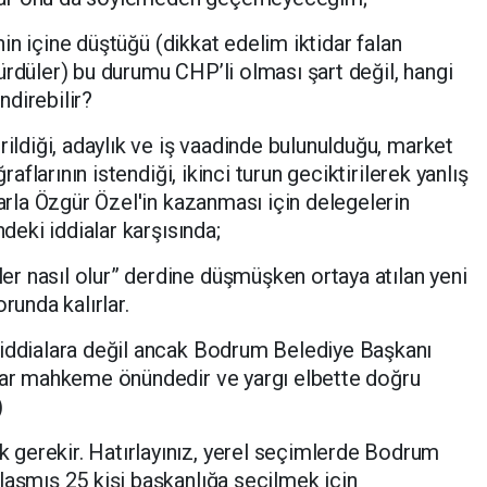
inin içine düştüğü (dikkat edelim iktidar falan
ürdüler) bu durumu CHP’li olması şart değil, hangi
direbilir?
rildiği, adaylık ve iş vaadinde bulunulduğu, market
raflarının istendiği, ikinci turun geciktirilerek yanlış
larla Özgür Özel'in kazanması için delegelerin
ndeki iddialar karşısında;
r nasıl olur” derdine düşmüşken ortaya atılan yeni
runda kalırlar.
 iddialara değil ancak Bodrum Belediye Başkanı
alar mahkeme önündedir ve yargı elbette doğru
)
gerekir. Hatırlayınız, yerel seçimlerde Bodrum
laşmış 25 kişi başkanlığa seçilmek için