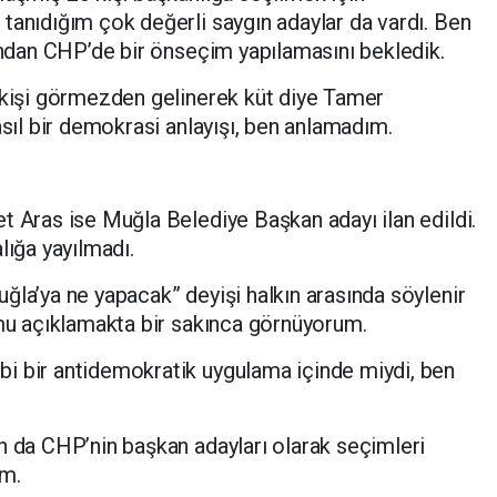
tanıdığım çok değerli saygın adaylar da vardı. Ben
sından CHP’de bir önseçim yapılamasını bekledik.
5 kişi görmezden gelinerek küt diye Tamer
asıl bir demokrasi anlayışı, ben anlamadım.
t Aras ise Muğla Belediye Başkan adayı ilan edildi.
lığa yayılmadı.
ğla’ya ne yapacak” deyişi halkın arasında söylenir
umu açıklamakta bir sakınca görnüyorum.
i bir antidemokratik uygulama içinde miydi, ben
n da CHP’nin başkan adayları olarak seçimleri
um.