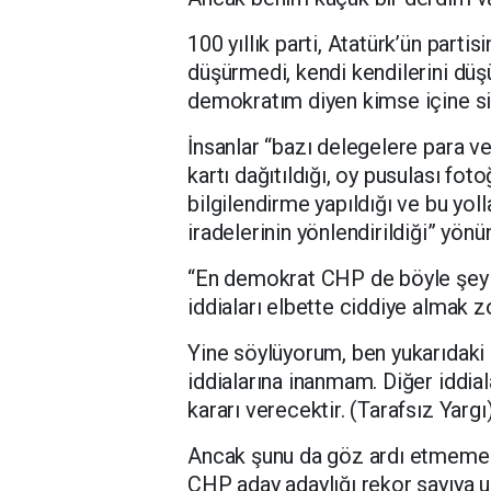
100 yıllık parti, Atatürk’ün partis
düşürmedi, kendi kendilerini düş
demokratım diyen kimse içine sin
İnsanlar “bazı delegelere para ve
kartı dağıtıldığı, oy pusulası fotoğ
bilgilendirme yapıldığı ve bu yol
iradelerinin yönlendirildiği” yönü
“En demokrat CHP de böyle şeyle
iddiaları elbette ciddiye almak zo
Yine söylüyorum, ben yukarıdaki
iddialarına inanmam. Diğer iddi
kararı verecektir. (Tarafsız Yargı
Ancak şunu da göz ardı etmemek 
CHP aday adaylığı rekor sayıya u