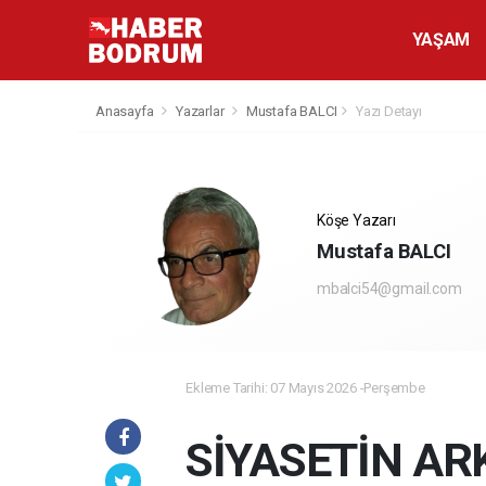
YAŞAM
Anasayfa
Yazarlar
Mustafa BALCI
Yazı Detayı
Köşe Yazarı
Mustafa BALCI
mbalci54@gmail.com
Ekleme Tarihi: 07 Mayıs 2026 -Perşembe
SİYASETİN AR