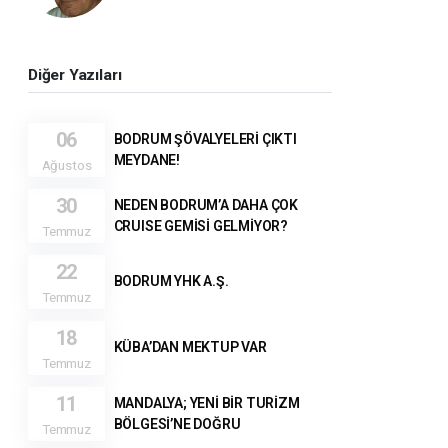
Diğer Yazıları
06
BODRUM ŞÖVALYELERİ ÇIKTI
MEYDANE!
Ağustos
30
NEDEN BODRUM’A DAHA ÇOK
CRUISE GEMİSİ GELMİYOR?
Temmuz
22
BODRUM YHK A.Ş.
Temmuz
18
KÜBA’DAN MEKTUP VAR
Temmuz
11
MANDALYA; YENİ BİR TURİZM
BÖLGESİ’NE DOĞRU
Temmuz