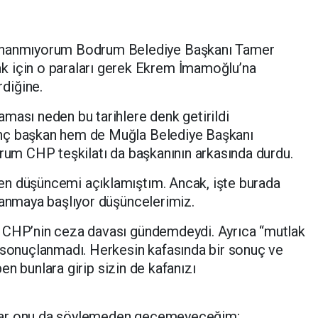
n inanmıyorum Bodrum Belediye Başkanı Tamer
k için o paraları gerek Ekrem İmamoğlu’na
diğine.
ması neden bu tarihlere denk getirildi
nç başkan hem de Muğla Belediye Başkanı
drum CHP teşkilatı da başkanının arkasında durdu.
en düşüncemi açıklamıştım. Ancak, işte burada
lanmaya başlıyor düşüncelerimiz.
n CHP’nin ceza davası gündemdeydi. Ayrıca “mutlak
z sonuçlanmadı. Herkesin kafasında bir sonuç ve
 ben bunlara girip sizin de kafanızı
var onu da söylemeden geçemeyeceğim;