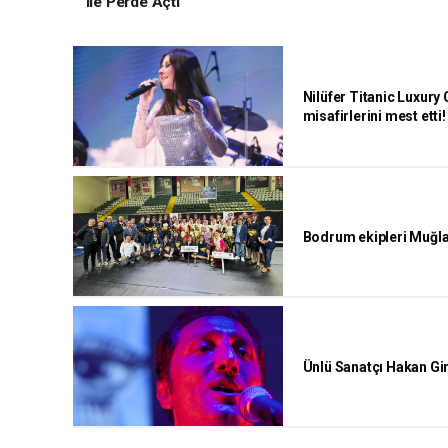
ile Perde Açtı
Nilüfer Titanic Luxury
misafirlerini mest etti!
Bodrum ekipleri Muğla
Ünlü Sanatçı Hakan Gi