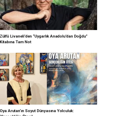
Zülfü Livaneli’den “Uygarlık Anadolu’dan Doğdu”
Kitabına Tam Not
Oya Arutan’ın Soyut Dünyasına Yolculuk: