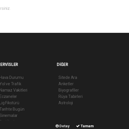
rsiniz.
ERVİSLER
DİĞER
Hava Durumu
Sitede Ara
Yol ve Trafik
Anketler
Namaz Vakitleri
Biyografiler
Eczaneler
Rüya Tabirleri
Lig Fikstürü
Astroloji
Tarihte Bugün
Sinemalar
Seri İlanlar
Detay
Tamam
Şehir Rehberi