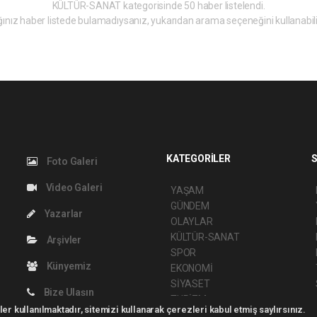
KÜLTÜR-SANAT kategorisinde 50 haber listelendi.
ınız haber listede bulamadıysanız, yukarıdan arama seçeneğini kullanabili
KATEGORİLER
S
Foto Galeri
Video Galeri
YAŞAM
GÜNDEM
Yazarlar
OLAYLAR
KÜLTÜR-SANAT
Arşivler
SPOR
Künyemiz
EKONOMİ
SİYASET
Bize Ulaşın
TURİZM
er kullanılmaktadır, sitemizi kullanarak çerezleri kabul etmiş saylırsınız.