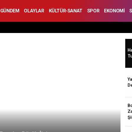
GÜNDEM
OLAYLAR
KÜLTÜR-SANAT
SPOR
EKONOMİ
Ha
T
Ya
De
Bo
Za
Şi