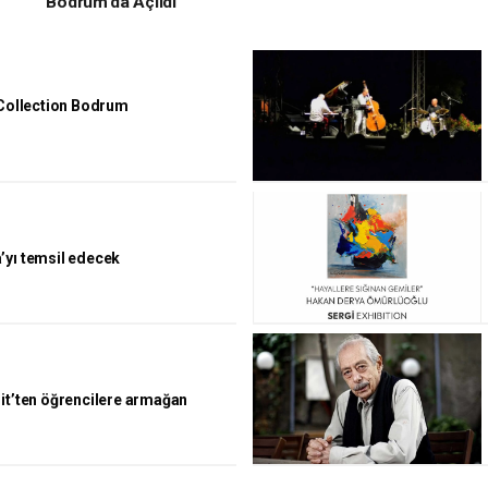
Bodrum’da Açıldı
 Collection Bodrum
’yı temsil edecek
rit’ten öğrencilere armağan