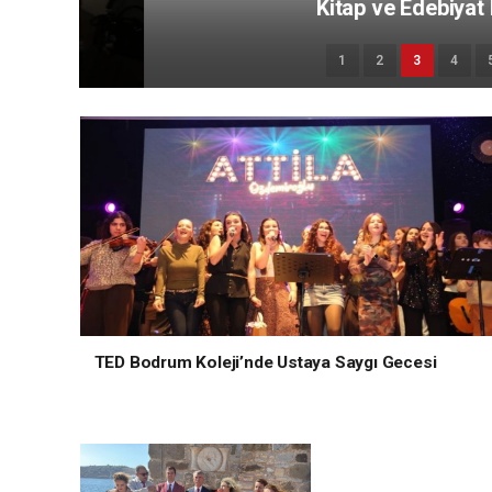
Kitap ve Edebiyat Fuarı’n
1
2
3
4
TED Bodrum Koleji’nde Ustaya Saygı Gecesi