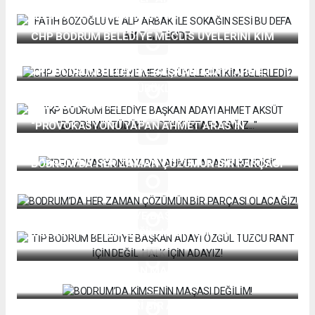
SESİ BU DEFA MARMARİS'DE
CHP BODRUM BELEDİYE MECLİS ÜYELERİNİ KİM
BELİRLEDİ?
TKP BODRUM BELEDİYE BAŞKAN ADAYI AHMET
AKSÜT "BODRUM'U ZÜBÜKLERDEN
KURTARACAĞIZ..."
“PROVOKASYONU YAPAN AHMET ARAS’IN
KENDİSİ”
BODRUM’DA HER ZAMAN ÇÖZÜMÜN BİR PARÇASI
OLACAĞIZ!
TİP BODRUM BELEDİYE BAŞKAN ADAYI ÖZGÜL
TUZCU RANT İÇİN DEĞİL, HALK İÇİN ADAYIZ!
BODRUM’DA KİMSENİN MAŞASI DEĞİLİM!
SARNIÇ'IN MELEKLERİ BİR ARADA "DİLEKLER