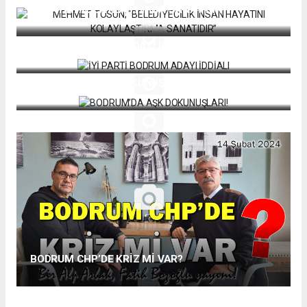
HAYATINI KOLAYLAŞTIRMA SANATIDIR”
İYİ PARTİ BODRUM ADAYI İDDİALI
BODRUM’DA AŞK DOKUNUŞLARI!
BODRUM CHP’DE KRİZ Mİ VAR?
BODRİUM’DA DAHA İYİ BİR YAŞAMA YOLCULUK