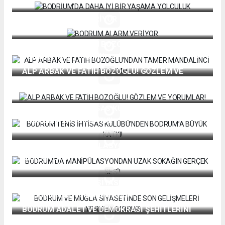
BODRUM ALARM VERİYOR
ALP ARBAK VE FATİH BOZOĞLU'NDAN TAMER
MANDALİNCİ YORUMU
ALP ARBAK VE FATİH BOZOĞLU! GÖZLEM VE
YORUMLAR!
BODRUM TENİS İHTİSAS KULÜBÜ’NDEN
BODRUM’A BÜYÜK KATKI!
BODRUM’DA MANİPÜLASYONDAN UZAK SOKAĞIN
GERÇEK SESİ!
BODRUM VE MUĞLA SİYASETİNDE SON
GELİŞMELERİ YORUMLUYORUZ
BODRUM ADALET VE DEMOKRASİ ŞEHİTLERİNİ
UNUTMADI