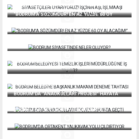
MAAŞI ÜZERİNDEN SİYASET YAPMAYIN!
“BODRUM’A SÖZÜMDÜR! EN AZ YÜZDE 60 OY
ALACAĞIM!”
BODRUM SİYASETİNDE NELER OLUYOR?
BODRUM BELEDİYESİ TEMİZLİK İŞLERİ
MÜDÜRLÜĞÜ NE İŞ YAPAR?
BODRUM BELEDİYE BAŞKANLIK MAKAMI DENEME
TAHTASI DEĞİLDİR!
BODRUM’DA “ANAOKULLARI PROJESİ” HAYATA
GEÇTİ
BODRUM'DA ORTAKENT YALIKAVAK YOLU
ÇILDIRTIYOR
EMEKLİLER İSYANDA!