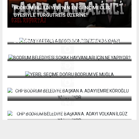
BODRUM BELEDİYESİ'NİN EN GENÇ MECLİS
ÜYESİYLE TURGUTREİS ÜZERİNE!
ÖZAY KARTAL’LA BODRUM’A DENİZDEN BAKMAK!
BODRUM BELEDİYESİ SOKAK HAYVANLARI İÇİN
NE YAPIYOR?
YEREL SEÇİME DOĞRU BODRUM VE MUĞLA
CHP BODRUM BELEDİYE BAŞKAN A. ADAYI EMRE
KÖROĞLU YANITLIYOR
CHP BODRUM BELEDİYE BAŞKAN A. ADAYI
VOLKAN İLGÜZ YANITLIYOR
Seçime Doğru Bodrum konuğu başkan aday adayı
Murat Özyaba