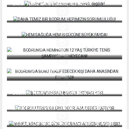
DAHA TEMİZ BİR BODRUM, HEPİMİZİN
SORUMLULUĞU!
HEM SAĞLIĞA HEM İŞ GÜCÜNE BÜYÜK FAYDA!
BODRUM’DA HEMINGTON 12 YAŞ TÜRKİYE TENİS
ŞAMPİYONASI HEYECANI!
BODRUM’DA BUNU TEKLİF EDECEK KİŞİ DAHA
ANASINDAN DOĞMADI!
BODRUM’UN SAVUNMAYA İHTİYACI YOK!
BODRUM TENİS KULÜBÜ, BODRUM’A DEĞER
KATIYOR
AHMET ARAS'IN 100 GÜNLÜK İCRAATLARI İÇİN
NE DEDİLER?
TURGUTREİS’İN ORTASINDA SAKLI BAHÇE; YEŞİL