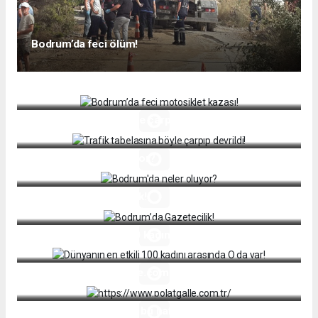
Bodrum’da feci ölüm!
Bodrum’da feci motosiklet kazası!
Trafik tabelasına böyle çarpıp devrildi!
Bodrum'da neler oluyor?
Bodrum’da Gazetecilik!
Dünyanın en etkili 100 kadını arasında O da var!
https://www.polatgalle.com.tr/
Bodrum’da Bize Göre bu hafta sokağın sesi