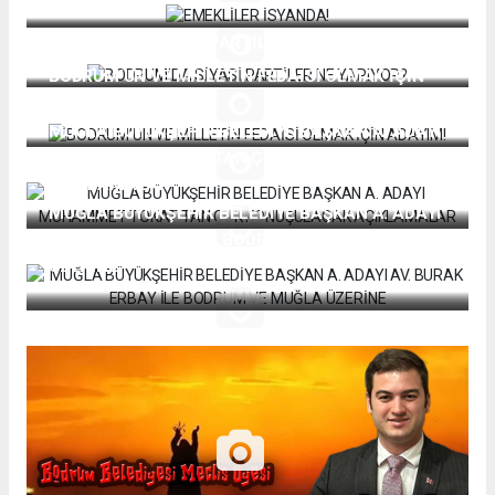
BODRUM’DA SİYASİ PARTİLER NE YAPIYOR?
BODRUM’UN VE MİLLETİN FEDAİSİ OLMAK İÇİN
ADAYIM!
MUĞLA BÜYÜKŞEHİR BELEDİYE BAŞKAN A. ADAYI
MUHAMMET TOKAT’TAN ÇOK KONUŞULACAK
AÇIKLAMALAR
MUĞLA BÜYÜKŞEHİR BELEDİYE BAŞKAN A. ADAYI
AV. BURAK ERBAY İLE BODRUM VE MUĞLA
ÜZERİNE