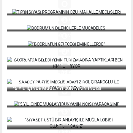
MECLİSLERİ
BODRUM'UN DİLENCİLERLE MÜCADELESİ
“BODRUM’UN GELECEĞİ EMİN ELLERDE”
BODRUM’DA BELEDİYENİN TURİZM ADINA
YAPTIKLARI BENİ İKNA ETMİYOR
SAADET PARTİSİ MECLİS ADAYI BİROL
ÇIRAKOĞLU İLE SOKAK SÖYLEŞİSİ
"5 YIL İÇİNDE MUĞLA’YI DÜNYANIN İNCİSİ
YAPACAĞIM!"
"SİYASET ÜSTÜ BİR ANLAYIŞ İLE MUĞLA LOBİSİ
OLUŞTURACAĞIZ"
FATİH BOZOĞLU VE ALP ARBAK İLE SOKAĞIN