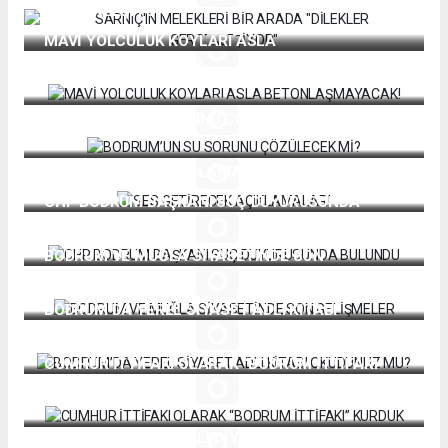
GERÇEKLEŞİYOR"
MAVİ YOLCULUK KOYLARI ASLA
BETONLAŞMAYACAK!
BODRUM’UN SU SORUNU ÇÖZÜLECEK Mİ?
SES GETİRECEK AÇIKLAMALAR!
CHP BODRUM BAŞKANI SUÇ DUYURUSUNDA
BULUNDU
BODRUM VE MUĞLA SİYASETİNDE SON
GELİŞMELER
BODRUM’DA YEREL SİYASET ADLI KİTABI
OKUDUNUZ MU?
CUMHUR İTTİFAKI OLARAK “BODRUM İTTİFAKI”
KURDUK
MEHMET TOSUN; “BELEDİYECİLİK İNSAN