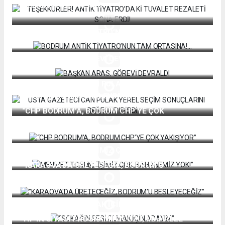
REZALETİ SONA ERDİ!
BODRUM ANTİK TİYATRO’NUN TAM ORTASINA!…
BAŞKAN ARAS, GÖREVİ DEVRALDI
USTA GAZETECİ CAN PULAK YEREL SEÇİM
SONUÇLARINI DEĞERLENDİRDİ
“CHP BODRUM’A, BODRUM CHP’YE ÇOK
YAKIŞIYOR”
MEHMET TOSUN; “İŞİMİZ ÇOK, BAHANEMİZ YOK!”
"KARAOVA'DA ÜRETECEĞİZ, BODRUM'U
BESLEYECEĞİZ”
“SOKAĞIN SESİ OLMAK İÇİN ADAYIM”
TİP’İN SİYASİ PROGRAMININ ÖZÜ; MAHALLE