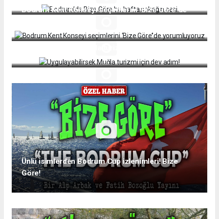
Bodrum Kent Konseyi seçimlerini ‘Bize Göre’’de
yorumluyoruz
Uygulayabilirsek Muğla turizmi için dev adım!
Ünlü isimlerden Bodrum Cup izlenimleri! Bize
Göre!