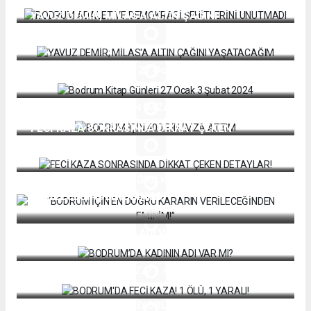
YAVUZ DEMİR; MİLAS'A ALTIN ÇAĞINI
YAŞATACAĞIM
Bodrum Kitap Günleri 27 Ocak 3 Şubat 2024
BODRUM İÇİN 400 BİN İMZA ATTIM
FECİ KAZA SONRASINDA DİKKAT ÇEKEN
DETAYLAR!
“BODRUM İÇİN EN DOĞRU KARARIN
VERİLECEĞİNDEN EMİNİM!”
BODRUM’DA KADININ ADI VAR MI?
BODRUM'DA FECİ KAZA! 1 ÖLÜ, 1 YARALI!
SİYASETÇİLERİ UYARIYORUZ! İŞÇİNİN AŞI, İŞİ,