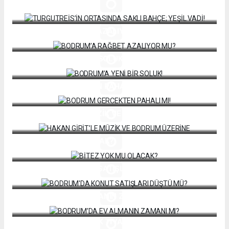
VADİ!
BODRUM’A RAĞBET AZALIYOR MU?
BODRUM’A YENİ BİR SOLUK!
BODRUM GERÇEKTEN PAHALI MI!
HAKAN GİRİT’LE MÜZİK VE BODRUM ÜZERİNE
BİTEZ YOK MU OLACAK?
BODRUM'DA KONUT SATIŞLARI DÜŞTÜ MÜ?
BODRUM’DA EV ALMANIN ZAMANI MI?
TEŞEKKÜRLER! ANTİK TİYATRO’DA Kİ TUVALET