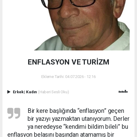
ENFLASYON VE TURİZM
Ekleme Tarihi: 04.07.2026 - 12:16
Erkek
|
Kadın
(Haberi Sesli Oku)
Bir kere başlığında “enflasyon” geçen
bir yazıyı yazmaktan utanıyorum. Derler
ya neredeyse “kendimi bildim bileli” bu
enflasyon belasını başından atamamış bir