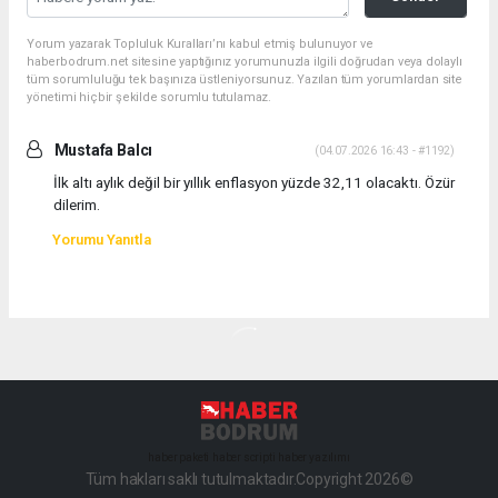
Yorum yazarak Topluluk Kuralları’nı kabul etmiş bulunuyor ve
haberbodrum.net sitesine yaptığınız yorumunuzla ilgili doğrudan veya dolaylı
tüm sorumluluğu tek başınıza üstleniyorsunuz. Yazılan tüm yorumlardan site
yönetimi hiçbir şekilde sorumlu tutulamaz.
Mustafa Balcı
(04.07.2026 16:43 - #1192)
İlk altı aylık değil bir yıllık enflasyon yüzde 32,11 olacaktı. Özür
dilerim.
Yorumu Yanıtla
haber paketi
haber scripti
haber yazılımı
Tüm hakları saklı tutulmaktadır.Copyright 2026©