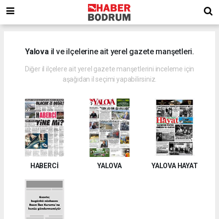
Yalova
il ve ilçelerine ait yerel gazete manşetleri.
Diğer il ilçelere ait yerel gazete manşetlerini inceleme için
aşağıdan il seçimi yapabilirsiniz.
HABERCİ
YALOVA
YALOVA HAYAT