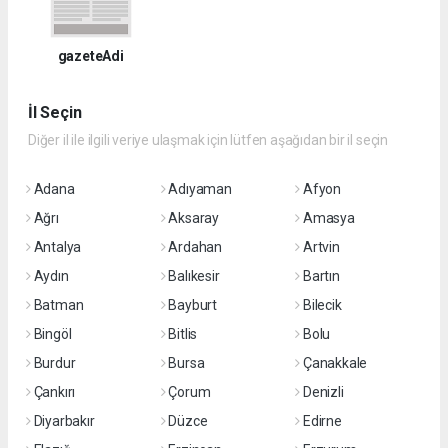
gazeteAdi
İl Seçin
Diğer il ile ilgili veriye ulaşmak için lütfen aşağıdan bir il seçin
Adana
Adıyaman
Afyon
Ağrı
Aksaray
Amasya
Antalya
Ardahan
Artvin
Aydın
Balıkesir
Bartın
Batman
Bayburt
Bilecik
Bingöl
Bitlis
Bolu
Burdur
Bursa
Çanakkale
Çankırı
Çorum
Denizli
Diyarbakır
Düzce
Edirne