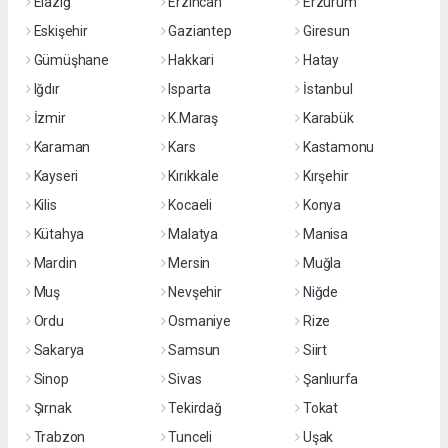
Elazığ
Erzincan
Erzurum
Eskişehir
Gaziantep
Giresun
Gümüşhane
Hakkari
Hatay
Iğdır
Isparta
İstanbul
İzmir
K.Maraş
Karabük
Karaman
Kars
Kastamonu
Kayseri
Kırıkkale
Kırşehir
Kilis
Kocaeli
Konya
Kütahya
Malatya
Manisa
Mardin
Mersin
Muğla
Muş
Nevşehir
Niğde
Ordu
Osmaniye
Rize
Sakarya
Samsun
Siirt
Sinop
Sivas
Şanlıurfa
Şırnak
Tekirdağ
Tokat
Trabzon
Tunceli
Uşak