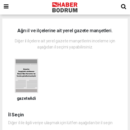
Ağrı
il ve ilçelerine ait yerel gazete manşetleri.
Diğer il ilçelere ait yerel gazete manşetlerini inceleme için
aşağıdan il seçimi yapabilirsiniz.
gazeteAdi
İl Seçin
Diğer il ile ilgili veriye ulaşmak için lütfen aşağıdan bir il seçin