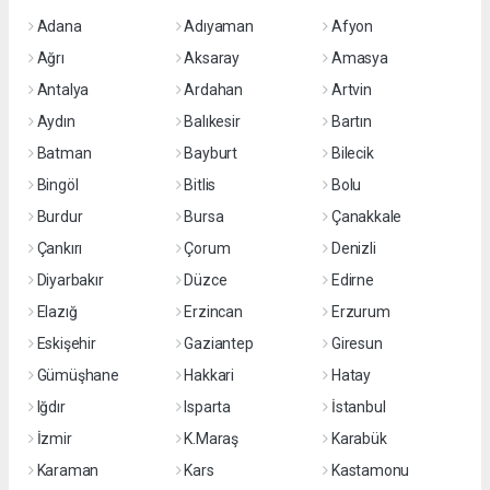
Adana
Adıyaman
Afyon
Ağrı
Aksaray
Amasya
Antalya
Ardahan
Artvin
Aydın
Balıkesir
Bartın
Batman
Bayburt
Bilecik
Bingöl
Bitlis
Bolu
Burdur
Bursa
Çanakkale
Çankırı
Çorum
Denizli
Diyarbakır
Düzce
Edirne
Elazığ
Erzincan
Erzurum
Eskişehir
Gaziantep
Giresun
Gümüşhane
Hakkari
Hatay
Iğdır
Isparta
İstanbul
İzmir
K.Maraş
Karabük
Karaman
Kars
Kastamonu