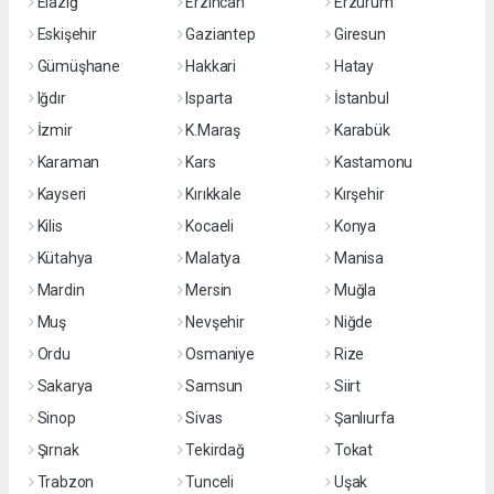
Elazığ
Erzincan
Erzurum
Eskişehir
Gaziantep
Giresun
Gümüşhane
Hakkari
Hatay
Iğdır
Isparta
İstanbul
İzmir
K.Maraş
Karabük
Karaman
Kars
Kastamonu
Kayseri
Kırıkkale
Kırşehir
Kilis
Kocaeli
Konya
Kütahya
Malatya
Manisa
Mardin
Mersin
Muğla
Muş
Nevşehir
Niğde
Ordu
Osmaniye
Rize
Sakarya
Samsun
Siirt
Sinop
Sivas
Şanlıurfa
Şırnak
Tekirdağ
Tokat
Trabzon
Tunceli
Uşak