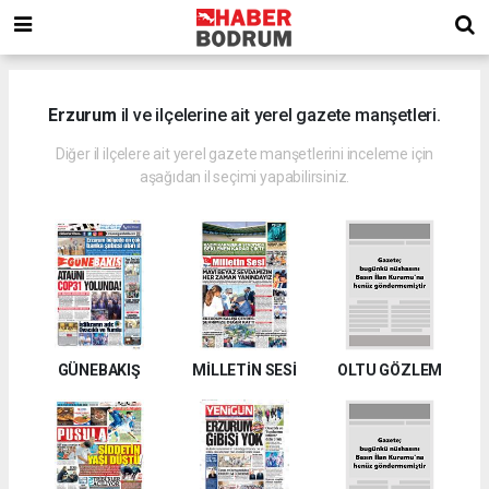
Erzurum
il ve ilçelerine ait yerel gazete manşetleri.
Diğer il ilçelere ait yerel gazete manşetlerini inceleme için
aşağıdan il seçimi yapabilirsiniz.
GÜNEBAKIŞ
MİLLETİN SESİ
OLTU GÖZLEM