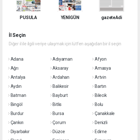
PUSULA
YENİGÜN
gazeteAdi
İl Seçin
Diğer il ile ilgili veriye ulaşmak için lütfen aşağıdan bir il seçin
Adana
Adıyaman
Afyon
Ağrı
Aksaray
Amasya
Antalya
Ardahan
Artvin
Aydın
Balıkesir
Bartın
Batman
Bayburt
Bilecik
Bingöl
Bitlis
Bolu
Burdur
Bursa
Çanakkale
Çankırı
Çorum
Denizli
Diyarbakır
Düzce
Edirne