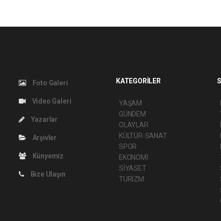
KATEGORİLER
S
Foto Galeri
Video Galeri
YAŞAM
GÜNDEM
Yazarlar
OLAYLAR
KÜLTÜR-SANAT
Arşivler
SPOR
Künyemiz
EKONOMİ
SİYASET
Bize Ulaşın
TURİZM