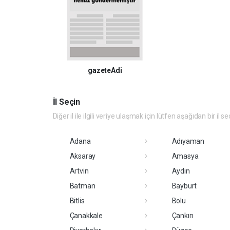
gazeteAdi
İl Seçin
Diğer il ile ilgili veriye ulaşmak için lütfen aşağıdan bir il se
Adana
Adıyaman
Aksaray
Amasya
Artvin
Aydın
Batman
Bayburt
Bitlis
Bolu
Çanakkale
Çankırı