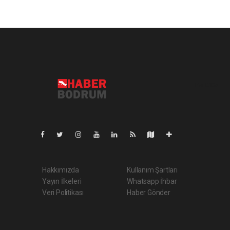
Pro-0.125
Hakkımızda
Kullanım Şartları
Yayın İlkeleri
Whatsapp İhbar
Veri Politikası
Haber Gönder