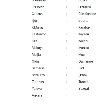
Diyarbakır
Düzce
Erzincan
Erzurum
Giresun
Gümüşhane
Iğdır
Isparta
K.Maraş
Karabük
Kastamonu
Kayseri
Kilis
Kocaeli
Malatya
Manisa
Muğla
Muş
Ordu
Osmaniye
Samsun
Siirt
Şanlıurfa
Şırnak
Trabzon
Tunceli
Yalova
Yozgat
Ankara