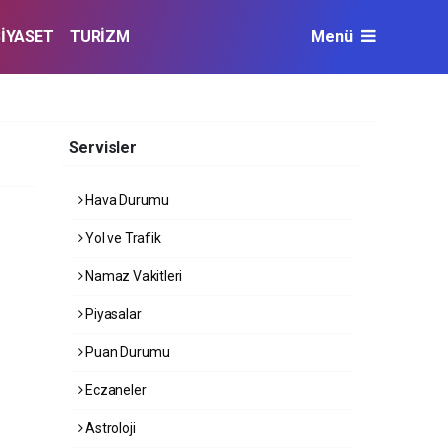
SİYASET
TURİZM
Menü
Servisler
Hava Durumu
Yol ve Trafik
Namaz Vakitleri
Piyasalar
Puan Durumu
Eczaneler
Astroloji