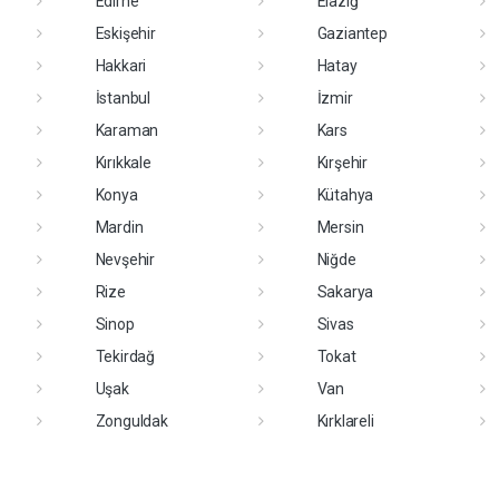
Edirne
Elazığ
Eskişehir
Gaziantep
Hakkari
Hatay
İstanbul
İzmir
Karaman
Kars
Kırıkkale
Kırşehir
Konya
Kütahya
Mardin
Mersin
Nevşehir
Niğde
Rize
Sakarya
Sinop
Sivas
Tekirdağ
Tokat
Uşak
Van
Zonguldak
Kırklareli