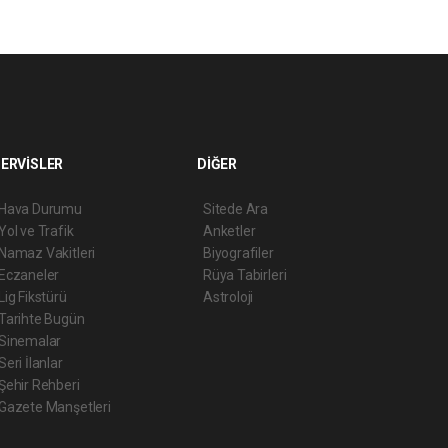
ERVİSLER
DİĞER
Hava Durumu
Sitede Ara
Yol ve Trafik
Anketler
Namaz Vakitleri
Biyografiler
Eczaneler
Rüya Tabirleri
Lig Fikstürü
Astroloji
Tarihte Bugün
Sinemalar
Seri İlanlar
Şehir Rehberi
Gazete Manşetleri