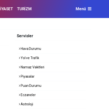
SİYASET
TURİZM
Menü
Servisler
Hava Durumu
Yol ve Trafik
Namaz Vakitleri
Piyasalar
Puan Durumu
Eczaneler
Astroloji