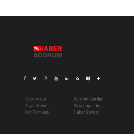
Pro-0.163
Hakkımızda
Kullanım Şartları
Yayın İlkeleri
Whatsapp İhbar
Veri Politikası
Haber Gönder