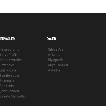
ERVİSLER
DİĞER
Hava Durumu
Sitede Ara
Yol ve Trafik
Anketler
Namaz Vakitleri
Biyografiler
Eczaneler
Rüya Tabirleri
Lig Fikstürü
Astroloji
Tarihte Bugün
Sinemalar
Seri İlanlar
Şehir Rehberi
Gazete Manşetleri