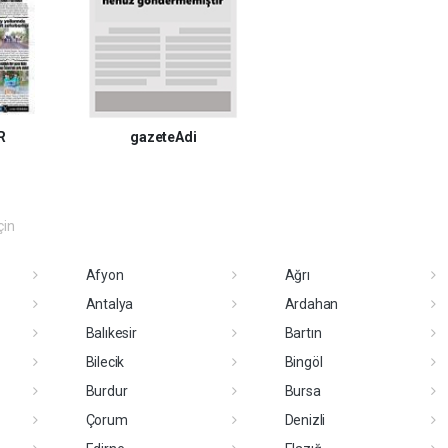
R
gazeteAdi
çin
Afyon
Ağrı
Antalya
Ardahan
Balıkesir
Bartın
Bilecik
Bingöl
Burdur
Bursa
Çorum
Denizli