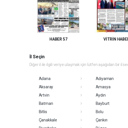
HABER 57
VİTRİN HABE
İl Seçin
Diğer il ile ilgili veriye ulaşmak için lütfen aşağıdan bir il se
Adana
Adıyaman
Aksaray
Amasya
Artvin
Aydın
Batman
Bayburt
Bitlis
Bolu
Çanakkale
Çankırı