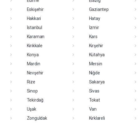
Edirne
Elazığ
Eskişehir
Gaziantep
Hakkari
Hatay
İstanbul
İzmir
Karaman
Kars
Kırıkkale
Kırşehir
Konya
Kütahya
Mardin
Mersin
Nevşehir
Niğde
Rize
Sakarya
Sinop
Sivas
Tekirdağ
Tokat
Uşak
Van
Zonguldak
Kırklareli