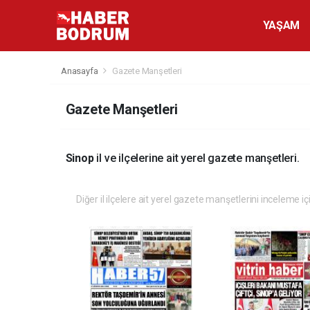
YAŞAM
Anasayfa
Gazete Manşetleri
Gazete Manşetleri
Sinop
il ve ilçelerine ait yerel gazete manşetleri.
Diğer il ilçelere ait yerel gazete manşetlerini inceleme iç