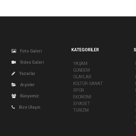
KATEGORİLER
S
Foto Galeri
Video Galeri
YAŞAM
GÜNDEM
Yazarlar
OLAYLAR
KÜLTÜR-SANAT
Arşivler
SPOR
Künyemiz
EKONOMİ
SİYASET
Bize Ulaşın
TURİZM