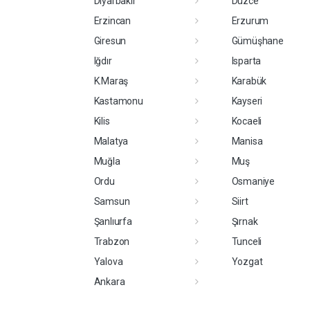
Diyarbakır
Düzce
Erzincan
Erzurum
Giresun
Gümüşhane
Iğdır
Isparta
K.Maraş
Karabük
Kastamonu
Kayseri
Kilis
Kocaeli
Malatya
Manisa
Muğla
Muş
Ordu
Osmaniye
Samsun
Siirt
Şanlıurfa
Şırnak
Trabzon
Tunceli
Yalova
Yozgat
Ankara