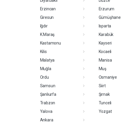
Diyarbakır
Düzce
Erzincan
Erzurum
Giresun
Gümüşhane
Iğdır
Isparta
K.Maraş
Karabük
Kastamonu
Kayseri
Kilis
Kocaeli
Malatya
Manisa
Muğla
Muş
Ordu
Osmaniye
Samsun
Siirt
Şanlıurfa
Şırnak
Trabzon
Tunceli
Yalova
Yozgat
Ankara