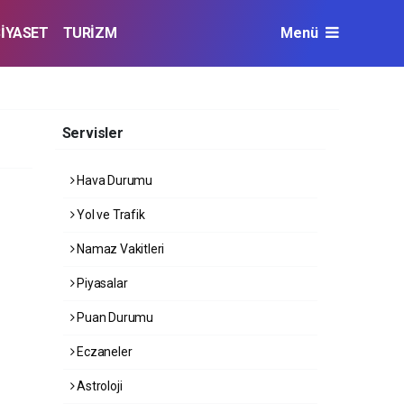
SİYASET
TURİZM
Menü
Servisler
Hava Durumu
Yol ve Trafik
Namaz Vakitleri
Piyasalar
Puan Durumu
Eczaneler
Astroloji