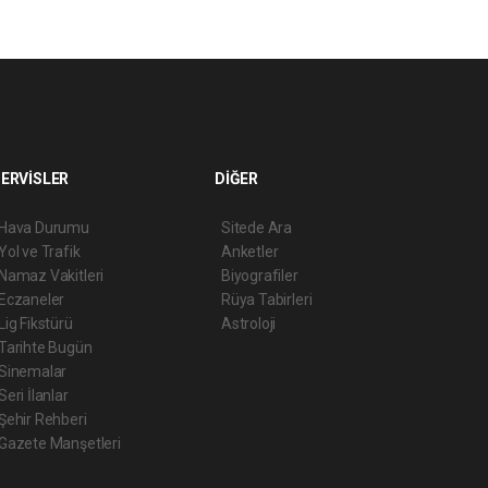
ERVİSLER
DİĞER
Hava Durumu
Sitede Ara
Yol ve Trafik
Anketler
Namaz Vakitleri
Biyografiler
Eczaneler
Rüya Tabirleri
Lig Fikstürü
Astroloji
Tarihte Bugün
Sinemalar
Seri İlanlar
Şehir Rehberi
Gazete Manşetleri