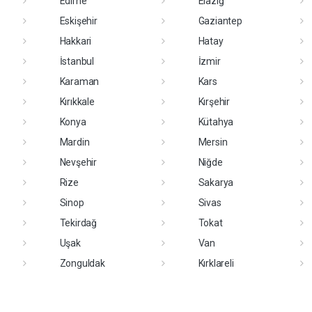
Edirne
Elazığ
Eskişehir
Gaziantep
Hakkari
Hatay
İstanbul
İzmir
Karaman
Kars
Kırıkkale
Kırşehir
Konya
Kütahya
Mardin
Mersin
Nevşehir
Niğde
Rize
Sakarya
Sinop
Sivas
Tekirdağ
Tokat
Uşak
Van
Zonguldak
Kırklareli