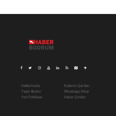
Pro-0.116
Hakkımızda
Kullanım Şartları
Yayın İlkeleri
Whatsapp İhbar
Veri Politikası
Haber Gönder