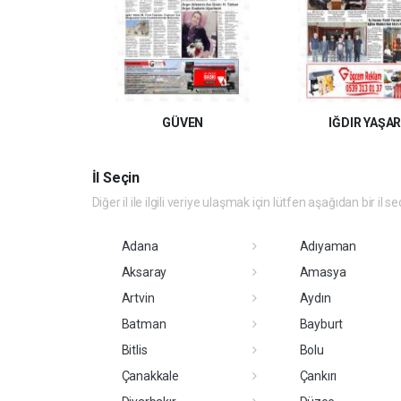
GÜVEN
IĞDIR YAŞA
İl Seçin
Diğer il ile ilgili veriye ulaşmak için lütfen aşağıdan bir il se
Adana
Adıyaman
Aksaray
Amasya
Artvin
Aydın
Batman
Bayburt
Bitlis
Bolu
Çanakkale
Çankırı