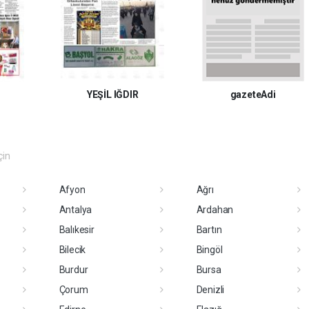
R
YEŞİL IĞDIR
gazeteAdi
çin
Afyon
Ağrı
Antalya
Ardahan
Balıkesir
Bartın
Bilecik
Bingöl
Burdur
Bursa
Çorum
Denizli