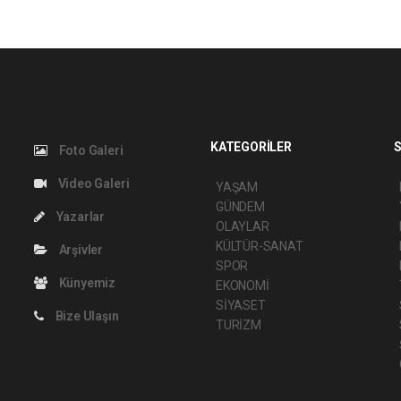
KATEGORİLER
S
Foto Galeri
Video Galeri
YAŞAM
GÜNDEM
Yazarlar
OLAYLAR
KÜLTÜR-SANAT
Arşivler
SPOR
Künyemiz
EKONOMİ
SİYASET
Bize Ulaşın
TURİZM