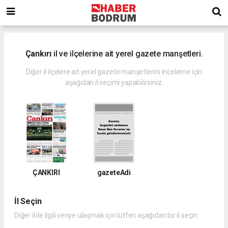
Çankırı
il ve ilçelerine ait yerel gazete manşetleri.
Diğer il ilçelere ait yerel gazete manşetlerini inceleme için
aşağıdan il seçimi yapabilirsiniz.
ÇANKIRI
gazeteAdi
İl Seçin
Diğer il ile ilgili veriye ulaşmak için lütfen aşağıdan bir il seçin