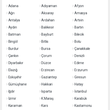
Adana
Adıyaman
Afyon
Ağrı
Aksaray
Amasya
Antalya
Ardahan
Artvin
Aydın
Balıkesir
Bartın
Batman
Bayburt
Bilecik
Bingöl
Bitlis
Bolu
Burdur
Bursa
Çanakkale
Çankırı
Çorum
Denizli
Diyarbakır
Düzce
Edirne
Elazığ
Erzincan
Erzurum
Eskişehir
Gaziantep
Giresun
Gümüşhane
Hakkari
Hatay
Iğdır
Isparta
İstanbul
İzmir
K.Maraş
Karabük
Karaman
Kars
Kastamonu