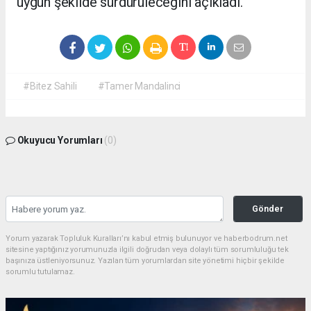
uygun şekilde sürdürüleceğini açıkladı.
#Bitez Sahili
#Tamer Mandalinci
Okuyucu Yorumları
(0)
Gönder
Yorum yazarak Topluluk Kuralları’nı kabul etmiş bulunuyor ve haberbodrum.net
sitesine yaptığınız yorumunuzla ilgili doğrudan veya dolaylı tüm sorumluluğu tek
başınıza üstleniyorsunuz. Yazılan tüm yorumlardan site yönetimi hiçbir şekilde
sorumlu tutulamaz.