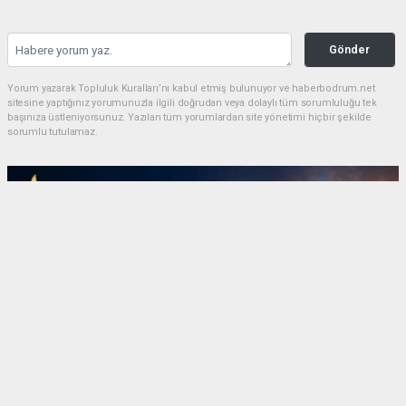
Gönder
Yorum yazarak Topluluk Kuralları’nı kabul etmiş bulunuyor ve haberbodrum.net
sitesine yaptığınız yorumunuzla ilgili doğrudan veya dolaylı tüm sorumluluğu tek
başınıza üstleniyorsunuz. Yazılan tüm yorumlardan site yönetimi hiçbir şekilde
sorumlu tutulamaz.