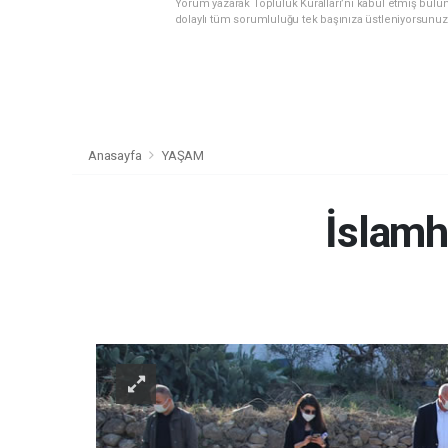
Yorum yazarak Topluluk Kuralları’nı kabul etmiş bulu
dolaylı tüm sorumluluğu tek başınıza üstleniyorsunuz
Anasayfa
YAŞAM
İslamha