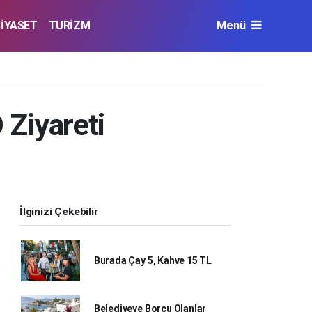
SİYASET
TURİZM
Menü
 Ziyareti
İlginizi Çekebilir
Burada Çay 5, Kahve 15 TL
Belediyeye Borcu Olanlar