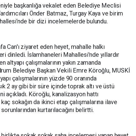
eniyle başkanlığa vekalet eden Belediye Meclisi
ardımcıları Önder Batmaz, Turgay Kaya ve birim
hallesi’nde bir dizi incelemelerde bulundu.
fa Can'ı ziyaret eden heyet, mahalle halkı
eri dinledi. İslamhaneleri Mahallesi'nde yıllardır
en altyapı çalışmalarının yakın zamanda
drum Belediye Başkan Vekili Emre Köroğlu, MUSKİ
 yapı çalışmalarının yüzde 90 oranında
k 2 ay gibi bir süre içinde toprak altı ve üstü
ğini açıkladı. Köroğlu, kanalizasyon hattı
kaç sokağın da ikinci etap çalışmalarına ilave
 sorunlarından kurtarılacağını belirtti.
 birlikte sokak sokak saha incelemesi yapan heyet,