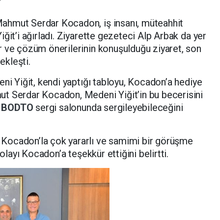
ahmut Serdar Kocadon, iş insanı, müteahhit
iğit’i ağırladı. Ziyarette gezeteci Alp Arbak da yer
r ve çözüm önerilerinin konuşulduğu ziyaret, son
kleşti.
eni Yiğit, kendi yaptığı tabloyu, Kocadon’a hediye
t Serdar Kocadon, Medeni Yiğit’in bu becerisini
ı
BODTO
sergi salonunda sergileyebileceğini
Kocadon’la çok yararlı ve samimi bir görüşme
dolayı Kocadon’a teşekkür ettiğini belirtti.