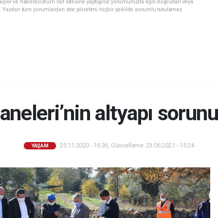
nuyor ve haberbodrum.net sitesine yaptığınız yorumunuzla ilgili doğrudan veya
. Yazılan tüm yorumlardan site yönetimi hiçbir şekilde sorumlu tutulamaz.
neleri’nin altyapı sorunu
25.11.2020 - 16:36, Güncelleme: 23.06.2021 - 15:24
YAŞAM