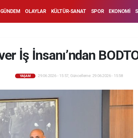
GÜNDEM
OLAYLAR
KÜLTÜR-SANAT
SPOR
EKONOMİ
er İş İnsanı’ndan BODTO
29.06.2026 - 15:57, Güncelleme: 29.06.2026 - 15:58
YAŞAM