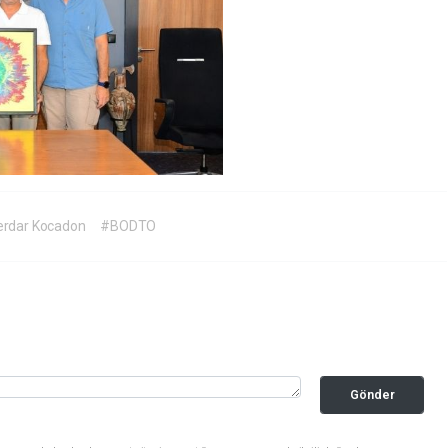
rdar Kocadon
#BODTO
Gönder