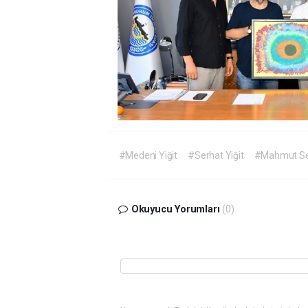
#Medeni Yiğit
#Serhat Yiğit
#Mahmut Se
Okuyucu Yorumları
(0)