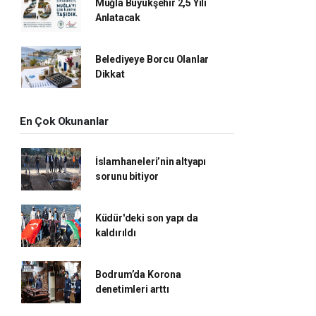
Muğla Büyükşehir 2,5 Yılı
Anlatacak
Belediyeye Borcu Olanlar
Dikkat
En Çok Okunanlar
İslamhaneleri’nin altyapı
sorunu bitiyor
Küdür'deki son yapı da
kaldırıldı
Bodrum’da Korona
denetimleri arttı