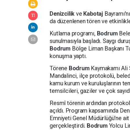
Denizcilik
ve
Kabotaj
Bayramı'nı
da düzenlenen tören ve etkinlikle
Kutlama programı,
Bodrum
Bele
sunulmasıyla başladı. Saygı duru
Bodrum
Bölge Liman Başkanı Tu
konuşma yaptı.
Törene
Bodrum
Kaymakamı Ali 
Mandalinci, ilçe protokolü, beled
kamu kurum ve kuruluşlarının temsi
temsilcileri, gaziler ve çok sayıd
Resmî törenin ardından protokol 
açıldı. Program kapsamında Deniz 
Emniyeti Genel Müdürlüğü'ne ait
gerçekleştirdi.
Bodrum
Yolcu Li