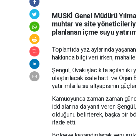
MUSKİ Genel Müdürü Yılmaz 
muhtar ve site yöneticileri
planlanan içme suyu yatırım
Toplantıda yaz aylarında yaşana
hakkında bilgi verilirken, mahalle
Şengül, Ovakışlacık'ta açılan iki 
ulaştırılacak isale hattı ve Orjan
yatırımlarla
su
altyapısının güçle
Kamuoyunda zaman zaman gündem
iddialarına da yanıt veren Şengü
olduğunu belirterek, başka bir 
ifade etti.
Bölgeye kazandırılacak yeni
su
k