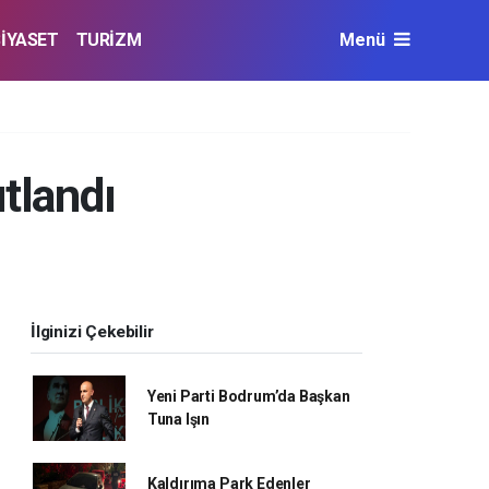
SİYASET
TURİZM
Menü
tlandı
İlginizi Çekebilir
Yeni Parti Bodrum’da Başkan
Tuna Işın
Kaldırıma Park Edenler