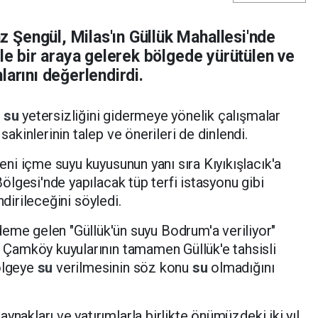
Şengül, Milas'ın Güllük Mahallesi'nde
yle bir araya gelerek bölgede yürütülen ve
larını değerlendirdi.
n
su
yetersizliğini gidermeye yönelik çalışmalar
 sakinlerinin talep ve önerileri de dinlendi.
yeni içme suyu kuyusunun yanı sıra Kıyıkışlacık'a
 Bölgesi'nde yapılacak tüp terfi istasyonu gibi
ndirileceğini söyledi.
e gelen "Güllük'ün suyu Bodrum'a veriliyor"
l, Çamköy kuyularının tamamen Güllük'e tahsisli
bölgeye
su
verilmesinin söz konu
su
olmadığını
aynakları ve yatırımlarla birlikte önümüzdeki iki yıl