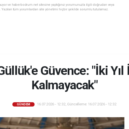
nuyor ve haberbodrum.net sitesine yaptığınız yorumunuzla ilgili doğrudan veya
. Yazılan tüm yorumlardan site yönetimi hiçbir şekilde sorumlu tutulamaz.
llük'e Güvence: "İki Yıl
Kalmayacak"
16.07.2026 - 12:32, Güncelleme: 16.07.2026 - 12:32
GÜNDEM