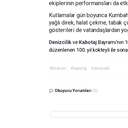
ekiplerinin performansları da etki
Kutlamalar gün boyunca Kumbah
yağlı direk, halat çekme, tabak ç
gösterileri de vatandaşlardan yoğ
Denizcilik
ve
Kabotaj
Bayramı'nın 1
düzenlenen 100. yıl kokteyli ile sona 
#Bodrum
#kabotaj
#denizcilik
Okuyucu Yorumları
(0)