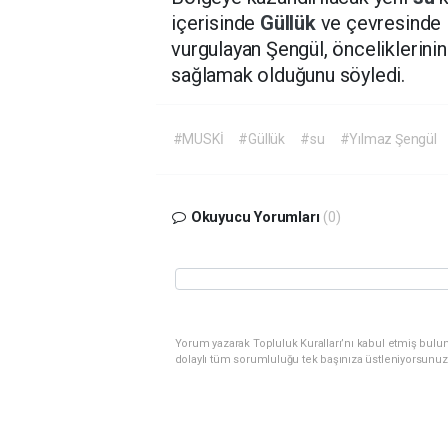
içerisinde
Güllük
ve çevresinde 
vurgulayan Şengül, önceliklerini
sağlamak olduğunu söyledi.
#MUSKİ
#Güllük
#su
#Yılmaz Şengül
Okuyucu Yorumları
(0)
Yorum yazarak Topluluk Kuralları’nı kabul etmiş bulu
dolaylı tüm sorumluluğu tek başınıza üstleniyorsunuz