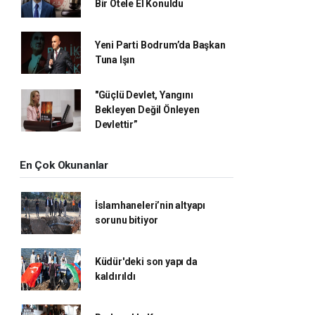
Bir Otele El Konuldu
Yeni Parti Bodrum’da Başkan
Tuna Işın
"Güçlü Devlet, Yangını
Bekleyen Değil Önleyen
Devlettir”
En Çok Okunanlar
İslamhaneleri’nin altyapı
sorunu bitiyor
Küdür'deki son yapı da
kaldırıldı