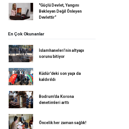
"Güçlü Devlet, Yangını
Bekleyen Değil Önleyen
Devlettir”
En Çok Okunanlar
İslamhaneleri’nin altyapı
sorunu bitiyor
Küdür'deki son yapı da
kaldırıldı
Bodrum’da Korona
denetimleri arttı
Öncelik her zaman sağlık!