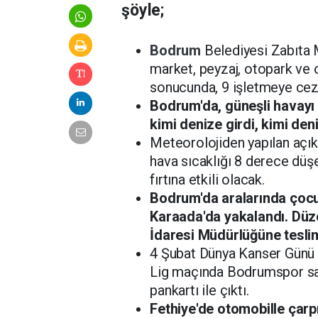
şöyle;
Bodrum
Belediyesi Zabıta 
market, peyzaj, otopark ve
sonucunda, 9 işletmeye ceza
Bodrum'da, güneşli havayı 
kimi denize girdi, kimi den
Meteorolojiden yapılan açı
hava sıcaklığı 8 derece dü
fırtına etkili olacak.
Bodrum'da aralarında çoc
Karaada'da yakalandı. Düze
İdaresi Müdürlüğüne teslim
4 Şubat Dünya Kanser Günü 
Lig maçında Bodrumspor sah
pankartı ile çıktı.
Fethiye'de otomobille çar