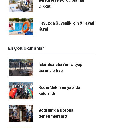
Belediyeye Borcu Olanlar
Dikkat
Havuzda Güvenlik İçin 9 Hayati
Kural
En Çok Okunanlar
İslamhaneleri’nin altyapı
sorunu bitiyor
Küdür'deki son yapı da
kaldırıldı
Bodrum’da Korona
denetimleri arttı