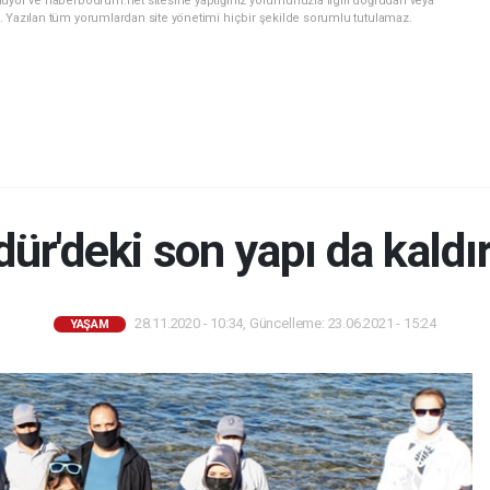
nuyor ve haberbodrum.net sitesine yaptığınız yorumunuzla ilgili doğrudan veya
. Yazılan tüm yorumlardan site yönetimi hiçbir şekilde sorumlu tutulamaz.
ür'deki son yapı da kaldır
28.11.2020 - 10:34, Güncelleme: 23.06.2021 - 15:24
YAŞAM