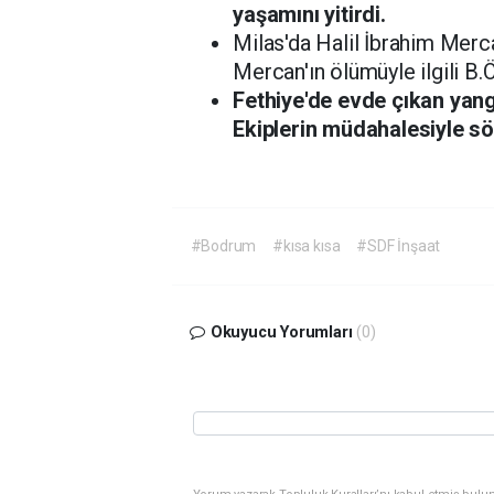
yaşamını yitirdi.
Milas'da Halil İbrahim Merca
Mercan'ın ölümüyle ilgili B.Ö.
Fethiye'de evde çıkan yang
Ekiplerin müdahalesiyle sö
#Bodrum
#kısa kısa
#SDF İnşaat
Okuyucu Yorumları
(0)