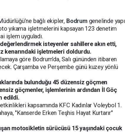
Müdürlüğü’ne bağlı ekipler,
Bodrum
genelinde yapı
 oto yıkama işletmelerini kapsayan 123 denetim
i işlem uyguladı.
değerlendirmek isteyenler sahillere akın etti,
iz kenarındaki işletmeleri doldurdu.
klamaya göre Bodrum’da, Salı gününden itibaren
şecek. Çarşamba ve Perşembe günü kuzey yönlü
uklarında bulunduğu 45 düzensiz göçmen
nsiz göçmenler, işlemlerinin ardından İl Göç
 edildi.
etkinlikleri kapsamında KFC Kadınlar Voleybol 1.
aya, "Kanserde Erken Teşhis Hayat Kurtarır"
pışan motosikletin sürücüsü 15 yaşındaki çocuk