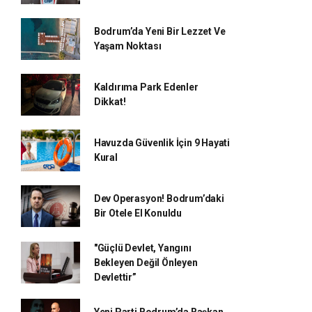
Bodrum’da Yeni Bir Lezzet Ve
Yaşam Noktası
Kaldırıma Park Edenler
Dikkat!
Havuzda Güvenlik İçin 9 Hayati
Kural
Dev Operasyon! Bodrum’daki
Bir Otele El Konuldu
"Güçlü Devlet, Yangını
Bekleyen Değil Önleyen
Devlettir”
Yeni Parti Bodrum’da Başkan