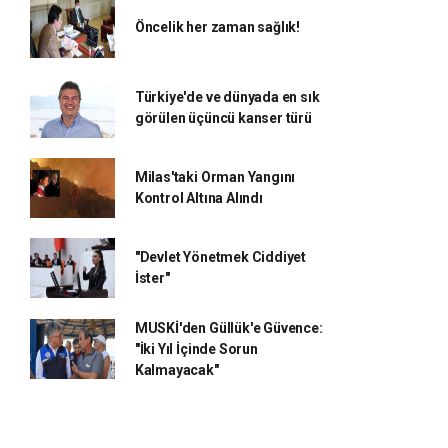
Öncelik her zaman sağlık!
Türkiye'de ve dünyada en sık
görülen üçüncü kanser türü
Milas'taki Orman Yangını
Kontrol Altına Alındı
"Devlet Yönetmek Ciddiyet
İster"
MUSKİ'den Güllük'e Güvence:
"İki Yıl İçinde Sorun
Kalmayacak"