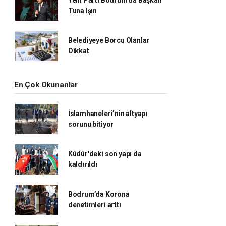
Tuna Işın
Belediyeye Borcu Olanlar
Dikkat
En Çok Okunanlar
İslamhaneleri’nin altyapı
sorunu bitiyor
Küdür'deki son yapı da
kaldırıldı
Bodrum’da Korona
denetimleri arttı