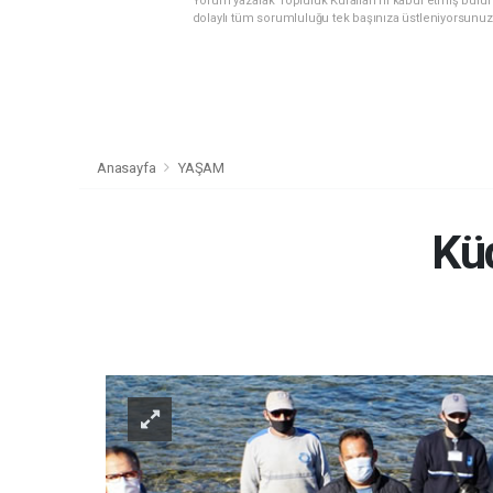
Yorum yazarak Topluluk Kuralları’nı kabul etmiş bulu
dolaylı tüm sorumluluğu tek başınıza üstleniyorsunuz
Anasayfa
YAŞAM
Küd