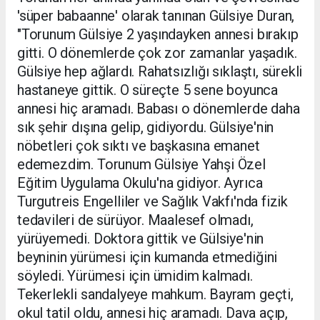
'süper babaanne' olarak tanınan Gülsiye Duran,
"Torunum Gülsiye 2 yaşındayken annesi bırakıp
gitti. O dönemlerde çok zor zamanlar yaşadık.
Gülsiye hep ağlardı. Rahatsızlığı sıklaştı, sürekli
hastaneye gittik. O süreçte 5 sene boyunca
annesi hiç aramadı. Babası o dönemlerde daha
sık şehir dışına gelip, gidiyordu. Gülsiye'nin
nöbetleri çok sıktı ve başkasına emanet
edemezdim. Torunum Gülsiye Yahşi Özel
Eğitim Uygulama Okulu'na gidiyor. Ayrıca
Turgutreis Engelliler ve Sağlık Vakfı'nda fizik
tedavileri de sürüyor. Maalesef olmadı,
yürüyemedi. Doktora gittik ve Gülsiye'nin
beyninin yürümesi için kumanda etmediğini
söyledi. Yürümesi için ümidim kalmadı.
Tekerlekli sandalyeye mahkum. Bayram geçti,
okul tatil oldu, annesi hiç aramadı. Dava açıp,