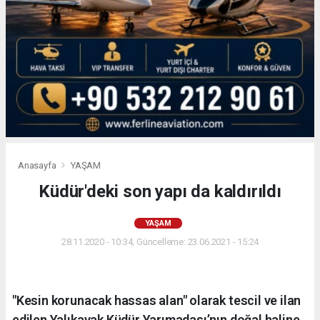
Anasayfa
YAŞAM
Küdür'deki son yapı da kaldırıldı
YAŞAM
28.11.2020 - 10:34, Güncelleme: 23.06.2021 - 15:24
"Kesin korunacak hassas alan" olarak tescil ve ilan
edilen Yalıkavak Küdür Yarımadası’nın doğal haline