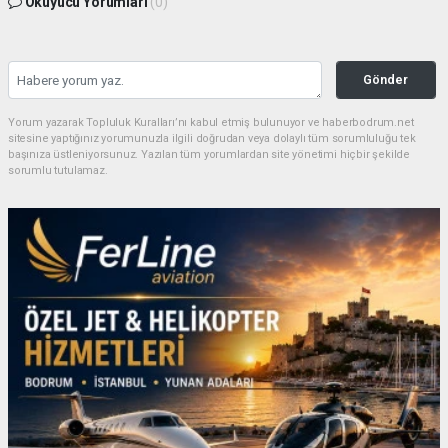
Okuyucu Yorumları
(0)
Gönder
Yorum yazarak Topluluk Kuralları’nı kabul etmiş bulunuyor ve haberbodrum.net
sitesine yaptığınız yorumunuzla ilgili doğrudan veya dolaylı tüm sorumluluğu tek
başınıza üstleniyorsunuz. Yazılan tüm yorumlardan site yönetimi hiçbir şekilde
sorumlu tutulamaz.