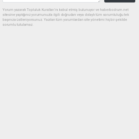
Yorum yazarak Topluluk Kuralları’nı kabul etmiş bulunuyor ve haberbodrum.net
sitesine yaptığınız yorumunuzla ilgili doğrudan veya dolaylı tüm sorumluluğu tek
başınıza üstleniyorsunuz. Yazılan tüm yorumlardan site yönetimi hiçbir şekilde
sorumlu tutulamaz.
Müslüman
(23.06.2026 20:34 - #636)
Belediye esnaf elele hırsızlık düzeni Allah güzel yaratmış ama insanlar
hayinlik yapıyor
Yorumu Yanıtla