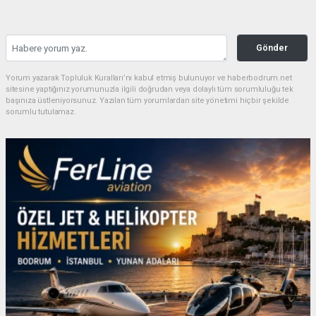
Gönder
Yorum yazarak Topluluk Kuralları’nı kabul etmiş bulunuyor ve haberbodrum.net
sitesine yaptığınız yorumunuzla ilgili doğrudan veya dolaylı tüm sorumluluğu tek
başınıza üstleniyorsunuz. Yazılan tüm yorumlardan site yönetimi hiçbir şekilde
sorumlu tutulamaz.