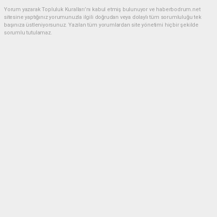
Yorum yazarak Topluluk Kuralları’nı kabul etmiş bulunuyor ve haberbodrum.net
sitesine yaptığınız yorumunuzla ilgili doğrudan veya dolaylı tüm sorumluluğu tek
başınıza üstleniyorsunuz. Yazılan tüm yorumlardan site yönetimi hiçbir şekilde
sorumlu tutulamaz.
Müslüman
(23.06.2026 20:34 - #636)
Belediye esnaf elele hırsızlık düzeni Allah güzel yaratmış ama insanlar
hayinlik yapıyor
Yorumu Yanıtla