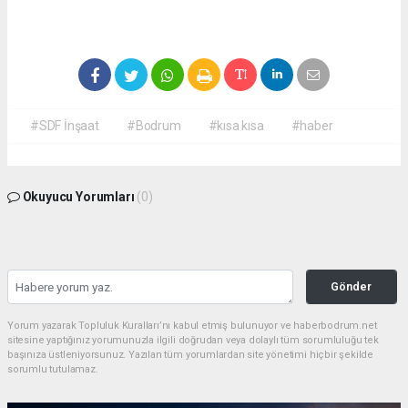
#SDF İnşaat
#Bodrum
#kısa kısa
#haber
Okuyucu Yorumları
(0)
Gönder
Yorum yazarak Topluluk Kuralları’nı kabul etmiş bulunuyor ve haberbodrum.net
sitesine yaptığınız yorumunuzla ilgili doğrudan veya dolaylı tüm sorumluluğu tek
başınıza üstleniyorsunuz. Yazılan tüm yorumlardan site yönetimi hiçbir şekilde
sorumlu tutulamaz.