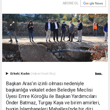
ABONE OL
Erkek
|
Kadın
(Haberi Sesli Oku)
Başkan Aras’ın izinli olması nedeniyle
başkanlığa vekalet eden Belediye Meclisi
Üyesi Emre Köroğlu ile Başkan Yardımcıları
Önder Batmaz, Turgay Kaya ve birim amirleri,
bugün İslamhaneleri Mahallesi’nde bir dizi