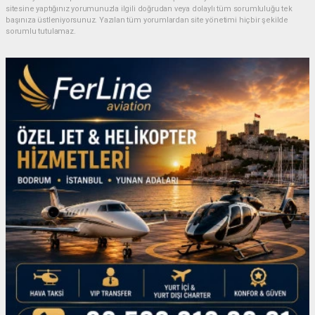
sitesine yaptığınız yorumunuzla ilgili doğrudan veya dolaylı tüm sorumluluğu tek
başınıza üstleniyorsunuz. Yazılan tüm yorumlardan site yönetimi hiçbir şekilde
sorumlu tutulamaz.