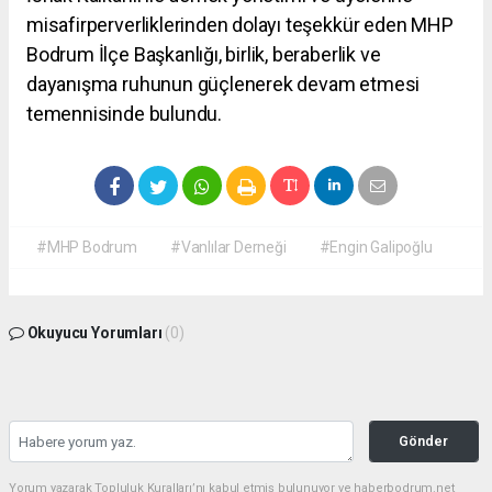
misafirperverliklerinden dolayı teşekkür eden MHP
Bodrum İlçe Başkanlığı, birlik, beraberlik ve
dayanışma ruhunun güçlenerek devam etmesi
temennisinde bulundu.
#MHP Bodrum
#Vanlılar Derneği
#Engin Galipoğlu
Okuyucu Yorumları
(0)
Gönder
Yorum yazarak Topluluk Kuralları’nı kabul etmiş bulunuyor ve haberbodrum.net