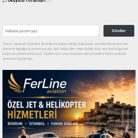
Okuyucu Yorumları
(0)
Gönder
Yorum yazarak Topluluk Kuralları’nı kabul etmiş bulunuyor ve haberbodrum.net
sitesine yaptığınız yorumunuzla ilgili doğrudan veya dolaylı tüm sorumluluğu tek
başınıza üstleniyorsunuz. Yazılan tüm yorumlardan site yönetimi hiçbir şekilde
sorumlu tutulamaz.