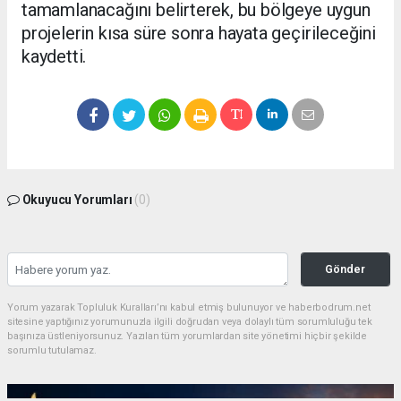
tamamlanacağını belirterek, bu bölgeye uygun
projelerin kısa süre sonra hayata geçirileceğini
kaydetti.
Okuyucu Yorumları
(0)
Gönder
Yorum yazarak Topluluk Kuralları’nı kabul etmiş bulunuyor ve haberbodrum.net
sitesine yaptığınız yorumunuzla ilgili doğrudan veya dolaylı tüm sorumluluğu tek
başınıza üstleniyorsunuz. Yazılan tüm yorumlardan site yönetimi hiçbir şekilde
sorumlu tutulamaz.