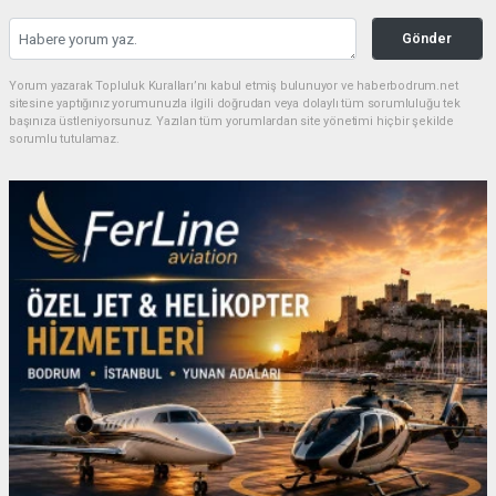
Gönder
Yorum yazarak Topluluk Kuralları’nı kabul etmiş bulunuyor ve haberbodrum.net
sitesine yaptığınız yorumunuzla ilgili doğrudan veya dolaylı tüm sorumluluğu tek
başınıza üstleniyorsunuz. Yazılan tüm yorumlardan site yönetimi hiçbir şekilde
sorumlu tutulamaz.