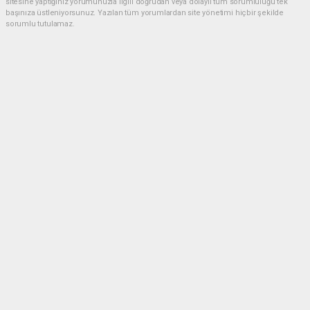
sitesine yaptığınız yorumunuzla ilgili doğrudan veya dolaylı tüm sorumluluğu tek
başınıza üstleniyorsunuz. Yazılan tüm yorumlardan site yönetimi hiçbir şekilde
sorumlu tutulamaz.
Müslüman
(23.06.2026 20:34 - #636)
Belediye esnaf elele hırsızlık düzeni Allah güzel yaratmış ama insanlar
hayinlik yapıyor
Yorumu Yanıtla