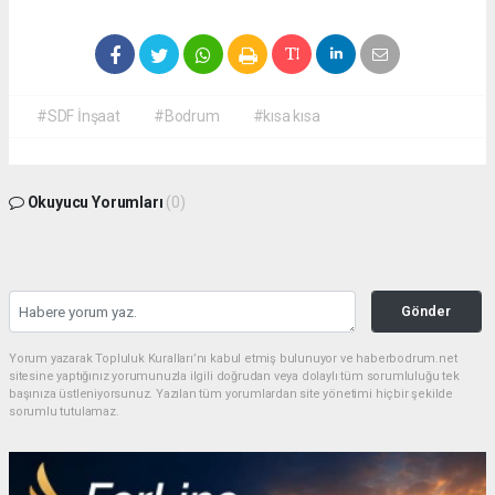
#SDF İnşaat
#Bodrum
#kısa kısa
Okuyucu Yorumları
(0)
Gönder
Yorum yazarak Topluluk Kuralları’nı kabul etmiş bulunuyor ve haberbodrum.net
sitesine yaptığınız yorumunuzla ilgili doğrudan veya dolaylı tüm sorumluluğu tek
başınıza üstleniyorsunuz. Yazılan tüm yorumlardan site yönetimi hiçbir şekilde
sorumlu tutulamaz.