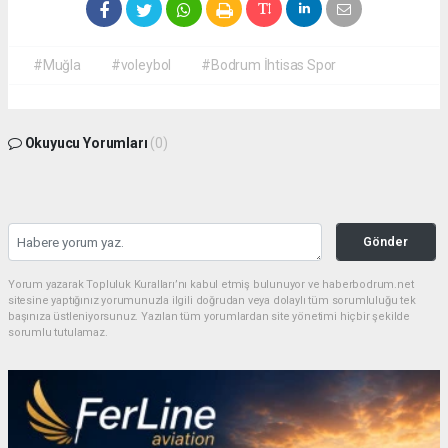
#Muğla
#voleybol
#Bodrum İhtisas Spor
Okuyucu Yorumları
(0)
Gönder
Yorum yazarak Topluluk Kuralları’nı kabul etmiş bulunuyor ve haberbodrum.net
sitesine yaptığınız yorumunuzla ilgili doğrudan veya dolaylı tüm sorumluluğu tek
başınıza üstleniyorsunuz. Yazılan tüm yorumlardan site yönetimi hiçbir şekilde
sorumlu tutulamaz.