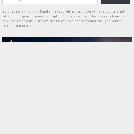
Yorum yazarak Topluluk Kuralları’nı kabul etmiş bulunuyor ve haberbodrum.net
sitesine yaptığınız yorumunuzla ilgili doğrudan veya dolaylı tüm sorumluluğu tek
başınıza üstleniyorsunuz. Yazılan tüm yorumlardan site yönetimi hiçbir şekilde
sorumlu tutulamaz.