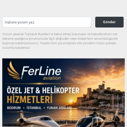
Gönder
Yorum yazarak Topluluk Kuralları’nı kabul etmiş bulunuyor ve haberbodrum.net
sitesine yaptığınız yorumunuzla ilgili doğrudan veya dolaylı tüm sorumluluğu tek
başınıza üstleniyorsunuz. Yazılan tüm yorumlardan site yönetimi hiçbir şekilde
sorumlu tutulamaz.