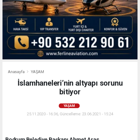
Anasayfa
YAŞAM
İslamhaneleri’nin altyapı sorunu
bitiyor
YAŞAM
25.11.2020 - 16:36, Güncelleme: 23.06.2021 - 15:24
Bodrum Belediye Başkanı Ahmet Aras,