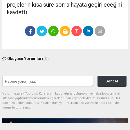
projelerin kısa süre sonra hayata geçirileceğini
kaydetti.
Okuyucu Yorumları
(0)
Gönder
Yorum yazarak Topluluk Kuralları’nı kabul etmiş bulunuyor ve haberbodrum.net
sitesine yaptığınız yorumunuzla ilgili doğrudan veya dolaylı tüm sorumluluğu tek
başınıza üstleniyorsunuz. Yazılan tüm yorumlardan site yönetimi hiçbir şekilde
sorumlu tutulamaz.