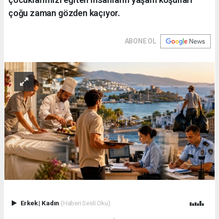
çoğu zaman gözden kaçıyor.
ABONE OL
Erkek
|
Kadın
(Haberi Sesli Oku)