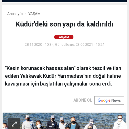
Anasayfa
YAŞAM
Küdür'deki son yapı da kaldırıldı
YAŞAM
28.11.2020 - 10:34, Güncelleme: 23.06.2021 - 15:24
"Kesin korunacak hassas alan" olarak tescil ve ilan
edilen Yalıkavak Küdür Yarımadası’nın doğal haline
kavuşması için başlatılan çalışmalar sona erdi.
ABONE OL