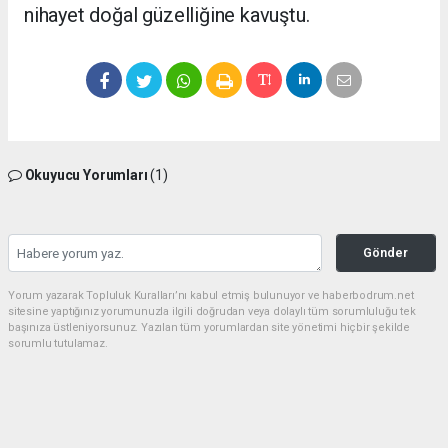
nihayet doğal güzelliğine kavuştu.
Okuyucu Yorumları
(1)
Gönder
Yorum yazarak Topluluk Kuralları’nı kabul etmiş bulunuyor ve haberbodrum.net
sitesine yaptığınız yorumunuzla ilgili doğrudan veya dolaylı tüm sorumluluğu tek
başınıza üstleniyorsunuz. Yazılan tüm yorumlardan site yönetimi hiçbir şekilde
sorumlu tutulamaz.
Müslüman
(23.06.2026 20:34 - #636)
Belediye esnaf elele hırsızlık düzeni Allah güzel yaratmış ama insanlar
hayinlik yapıyor