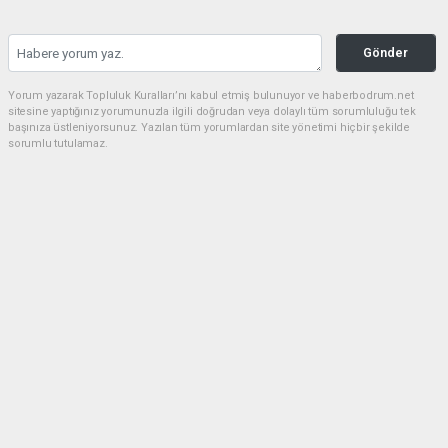
Gönder
Yorum yazarak Topluluk Kuralları’nı kabul etmiş bulunuyor ve haberbodrum.net
sitesine yaptığınız yorumunuzla ilgili doğrudan veya dolaylı tüm sorumluluğu tek
başınıza üstleniyorsunuz. Yazılan tüm yorumlardan site yönetimi hiçbir şekilde
sorumlu tutulamaz.
Müslüman
(23.06.2026 20:34 - #636)
Belediye esnaf elele hırsızlık düzeni Allah güzel yaratmış ama insanlar
hayinlik yapıyor
Yorumu Yanıtla