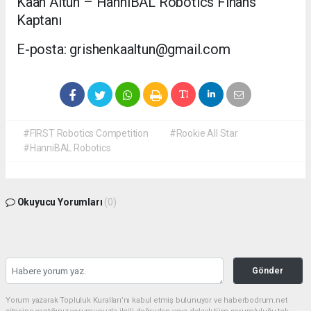
Kaan Altun – HanniBAL Robotics Finans
Kaptanı
E-posta: grishenkaaltun@gmail.com
#FIRST Robotics Competition
#Rookie All Star
#HanniBAL Robotics
Okuyucu Yorumları
(0)
Gönder
Yorum yazarak Topluluk Kuralları’nı kabul etmiş bulunuyor ve haberbodrum.net