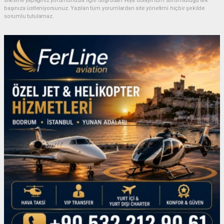
sitesine yaptığınız yorumunuzla ilgili doğrudan veya dolaylı tüm sorumluluğu tek
başınıza üstleniyorsunuz. Yazılan tüm yorumlardan site yönetimi hiçbir şekilde
sorumlu tutulamaz.