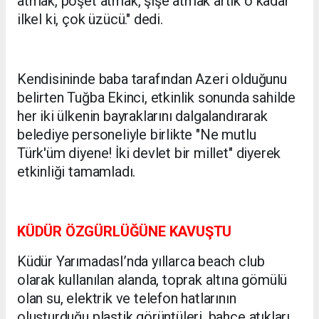
atmak, poşet atmak, şişe atmak artık o kadar
ilkel ki, çok üzücü." dedi.
Kendisininde baba tarafından Azeri olduğunu
belirten Tuğba Ekinci, etkinlik sonunda sahilde
her iki ülkenin bayraklarını dalgalandırarak
belediye personeliyle birlikte "Ne mutlu
Türk'üm diyene! İki devlet bir millet" diyerek
etkinliği tamamladı.
KÜDÜR ÖZGÜRLÜĞÜNE KAVUŞTU
Küdür YarımadasI’nda yıllarca beach club
olarak kullanılan alanda, toprak altına gömülü
olan su, elektrik ve telefon hatlarının
oluşturduğu plastik görüntüleri, bahçe atıkları