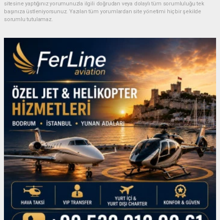
sitesine yaptığınız yorumunuzla ilgili doğrudan veya dolaylı tüm sorumluluğu tek
başınıza üstleniyorsunuz. Yazılan tüm yorumlardan site yönetimi hiçbir şekilde
sorumlu tutulamaz.