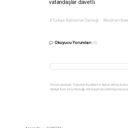
vatandaşlar davetli.
#Türkiye Alzheimer Derneği
#Bodrum Bele
Okuyucu Yorumları
(0)
Yorum yazarak Topluluk Kuralları’nı kabul etmiş bulu
dolaylı tüm sorumluluğu tek başınıza üstleniyorsunuz