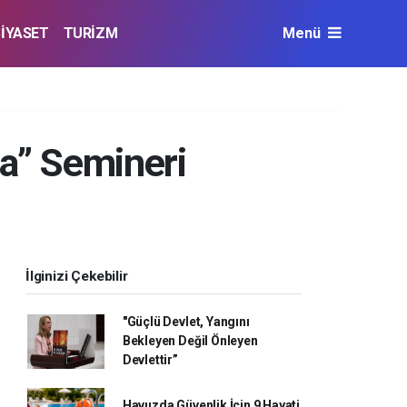
SİYASET
TURİZM
Menü
a” Semineri
İlginizi Çekebilir
"Güçlü Devlet, Yangını
Bekleyen Değil Önleyen
Devlettir”
Havuzda Güvenlik İçin 9 Hayati