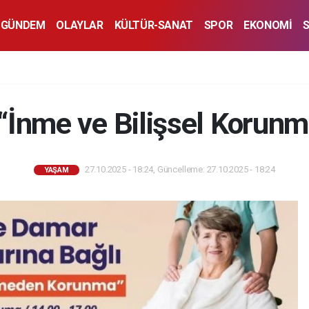
GÜNDEM
OLAYLAR
KÜLTÜR-SANAT
SPOR
EKONOMİ
“İnme ve Bilişsel Korunm
27.10.2025 - 18:24, Güncelleme: 27.10.2025 - 18:24
YAŞAM