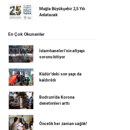
Muğla Büyükşehir 2,5 Yılı
Anlatacak
En Çok Okunanlar
İslamhaneleri’nin altyapı
sorunu bitiyor
Küdür'deki son yapı da
kaldırıldı
Bodrum’da Korona
denetimleri arttı
Öncelik her zaman sağlık!