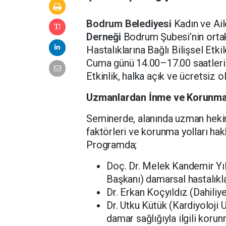
Bodrum Belediyesi
Kadın ve Ai
Derneği
Bodrum Şubesi’nin orta
Hastalıklarına Bağlı Bilişsel Et
Cuma günü 14.00–17.00 saatleri 
Etkinlik, halka açık ve ücretsiz o
Uzmanlardan İnme ve Korunma 
Seminerde, alanında uzman hekiml
faktörleri ve korunma yolları hak
Programda;
Doç. Dr. Melek Kandemir Y
Başkanı) damarsal hastalıklar
Dr. Erkan Koçyıldız (Dahiliye
Dr. Utku Kütük (Kardiyoloji 
damar sağlığıyla ilgili koru