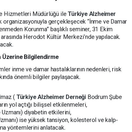
le Hizmetleri Müdürlüğü ile
Türkiye Alzheimer
k organizasyonuyla gerçekleşecek “İnme ve Damar
kilenmeden Korunma” başlıklı seminer, 31 Ekim
arasında Herodot Kültür Merkezi’nde yapılacak.
lacak.
Üzerine Bilgilendirme
er inme ve damar hastalıklarının nedenleri, risk
kında önemli bilgiler paylaşacak.
ılmaz (
Türkiye Alzheimer Derneği
Bodrum Şube
ın yol açtığı bilişsel etkilenmeleri,
 Uzmanı) diyabetin etkilerini,
Uzmanı) ise yüksek tansiyon, kolesterol ve kalp-
nma yöntemlerini anlatacak.