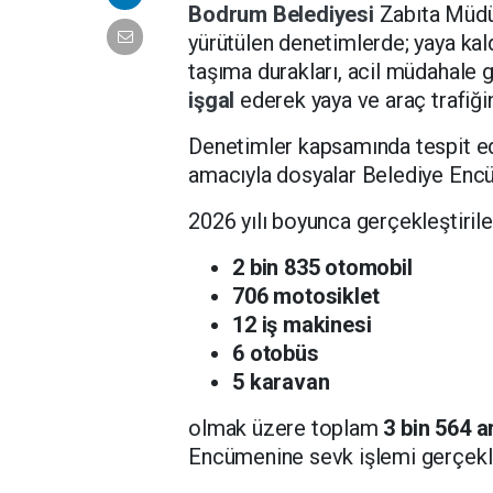
Bodrum Belediyesi
Zabıta Müdür
yürütülen denetimlerde; yaya kaldı
taşıma durakları, acil müdahale g
işgal
ederek yaya ve araç trafiğin
Denetimler kapsamında tespit edi
amacıyla dosyalar Belediye Encü
2026 yılı boyunca gerçekleştiril
2 bin 835 otomobil
706 motosiklet
12 iş makinesi
6 otobüs
5 karavan
olmak üzere toplam
3 bin 564 a
Encümenine sevk işlemi gerçekleş