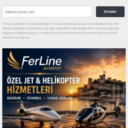
Gönder
Yorum yazarak Topluluk Kuralları’nı kabul etmiş bulunuyor ve haberbodrum.net
sitesine yaptığınız yorumunuzla ilgili doğrudan veya dolaylı tüm sorumluluğu tek
başınıza üstleniyorsunuz. Yazılan tüm yorumlardan site yönetimi hiçbir şekilde
sorumlu tutulamaz.