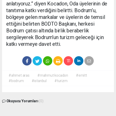
anlatıyoruz.” diyen Kocadon, Oda üyelerinin de
tanıtıma katkı verdiğini belirtti. Bodrum’u,
bölgeye gelen markalar ve üyelerin de temsil
ettiğini belirten BODTO Başkanı, herkesi
Bodrum çatısı altında birlik beraberlik
sergileyerek Bodrum’un turizm geleceği için
katkı vermeye davet etti.
#ahmet aras
#mahmut kocadon
#emitt
#bodrum
#istanbul
#turizm
Okuyucu Yorumları
(0)