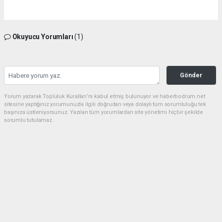
Okuyucu Yorumları
(1)
Gönder
Yorum yazarak Topluluk Kuralları’nı kabul etmiş bulunuyor ve haberbodrum.net
sitesine yaptığınız yorumunuzla ilgili doğrudan veya dolaylı tüm sorumluluğu tek
başınıza üstleniyorsunuz. Yazılan tüm yorumlardan site yönetimi hiçbir şekilde
sorumlu tutulamaz.
Müslüman
(23.06.2026 20:34 - #636)
Belediye esnaf elele hırsızlık düzeni Allah güzel yaratmış ama insanlar
hayinlik yapıyor
Yorumu Yanıtla