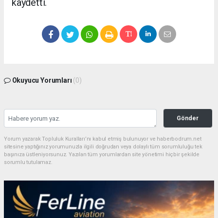
kaydetti.
Okuyucu Yorumları
(0)
Gönder
Yorum yazarak Topluluk Kuralları’nı kabul etmiş bulunuyor ve haberbodrum.net
sitesine yaptığınız yorumunuzla ilgili doğrudan veya dolaylı tüm sorumluluğu tek
başınıza üstleniyorsunuz. Yazılan tüm yorumlardan site yönetimi hiçbir şekilde
sorumlu tutulamaz.