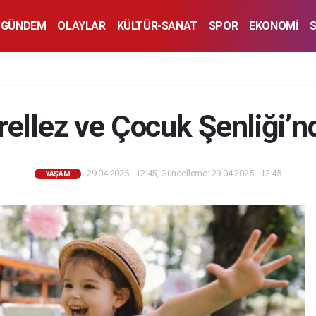
GÜNDEM
OLAYLAR
KÜLTÜR-SANAT
SPOR
EKONOMİ
ellez ve Çocuk Şenliği’n
29.04.2025 - 12:45, Güncelleme: 29.04.2025 - 12:45
YAŞAM