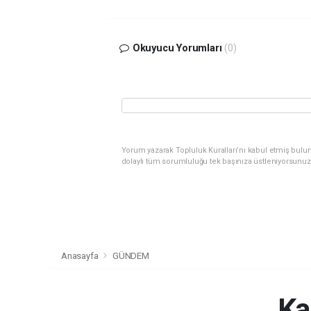
Okuyucu Yorumları
(0)
Yorum yazarak Topluluk Kuralları’nı kabul etmiş bulu
dolaylı tüm sorumluluğu tek başınıza üstleniyorsunuz
Anasayfa
GÜNDEM
Ka