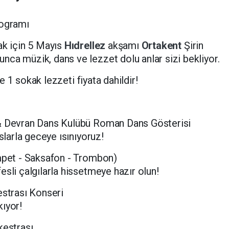
rogramı
ak için 5 Mayıs
Hıdrellez
akşamı
Ortakent
Şirin
ca müzik, dans ve lezzet dolu anlar sizi bekliyor.
 ve 1 sokak lezzeti fiyata dahildir!
 & Devran Dans Kulübü Roman Dans Gösterisi
slarla geceye ısınıyoruz!
ompet - Saksafon - Trombon)
esli çalgılarla hissetmeye hazır olun!
estrası Konseri
ıyor!
kestrası