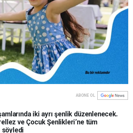
ABONE OL
amlarında iki ayrı şenlik düzenlenecek.
ellez ve Çocuk Şenlikleri’ne tüm
i söyledi