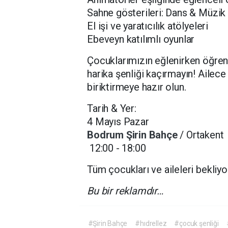
Sahne gösterileri: Dans & Müzik
El işi ve yaratıcılık atölyeleri
Ebeveyn katılımlı oyunlar
Çocuklarımızın eğlenirken öğreneb
harika şenliği kaçırmayın! Ailec
biriktirmeye hazır olun.
Tarih & Yer:
4 Mayıs Pazar
Bodrum
Şirin Bahçe
/ Ortakent
12:00 - 18:00
Tüm çocukları ve aileleri bekliyo
Bu bir reklamdır…
#Şirin Bahçe
#hıdrellez
#çocuk şenliği