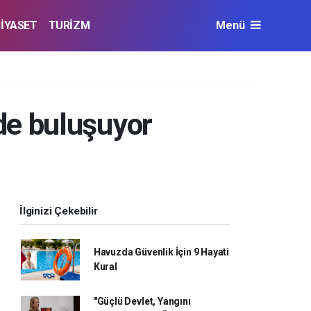
SİYASET
TURİZM
Menü
de buluşuyor
İlginizi Çekebilir
Havuzda Güvenlik İçin 9 Hayati
Kural
"Güçlü Devlet, Yangını