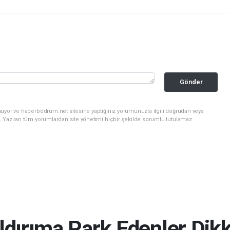
Gönder
nuyor ve haberbodrum.net sitesine yaptığınız yorumunuzla ilgili doğrudan veya
. Yazılan tüm yorumlardan site yönetimi hiçbir şekilde sorumlu tutulamaz.
ldırıma Park Edenler Dikk