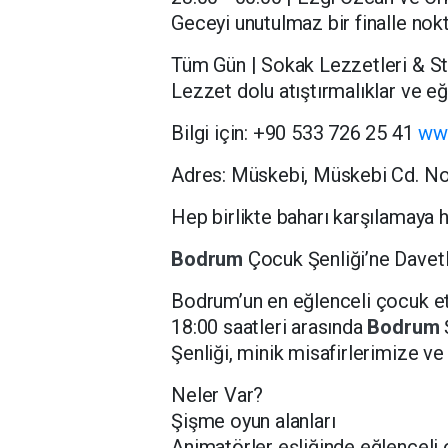
Geceyi unutulmaz bir finalle nokt
Tüm Gün | Sokak Lezzetleri & Sta
Lezzet dolu atıştırmalıklar ve eğl
Bilgi için: +90 533 726 25 41
ww
Adres: Müskebi, Müskebi Cd. N
Hep birlikte baharı karşılamaya 
Bodrum
Çocuk Şenliği’ne Davetl
Bodrum’un en eğlenceli çocuk etk
18:00 saatleri arasında
Bodrum
Şenliği, minik misafirlerimize ve
Neler Var?
Şişme oyun alanları
Animatörler eşliğinde eğlenceli 