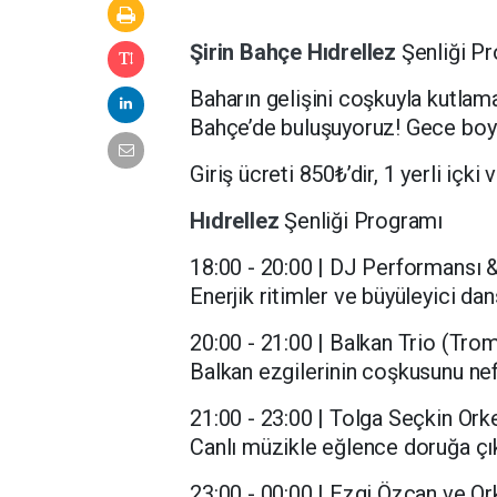
Şirin Bahçe
Hıdrellez
Şenliği P
Baharın gelişini coşkuyla kutlam
Bahçe’de buluşuyoruz! Gece boyun
Giriş ücreti 850₺’dir, 1 yerli içki
Hıdrellez
Şenliği Programı
18:00 - 20:00 | DJ Performansı
Enerjik ritimler ve büyüleyici dan
20:00 - 21:00 | Balkan Trio (Tr
Balkan ezgilerinin coşkusunu nef
21:00 - 23:00 | Tolga Seçkin Ork
Canlı müzikle eğlence doruğa çık
23:00 - 00:00 | Ezgi Özcan ve Or