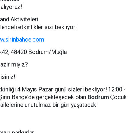
alıyoruz!
nd Aktiviteleri
enceli etkinlikler sizi bekliyor!
w.sirinbahce.com
o:42, 48420 Bodrum/Muğla
hazır mıyız?
isiniz!
inliği 4 Mayıs Pazar günü sizleri bekliyor! 12:00 -
Şirin Bahçe’de gerçekleşecek olan
Bodrum
Çocuk
 ailelerine unutulmaz bir gün yaşatacak!
oyun parkurları