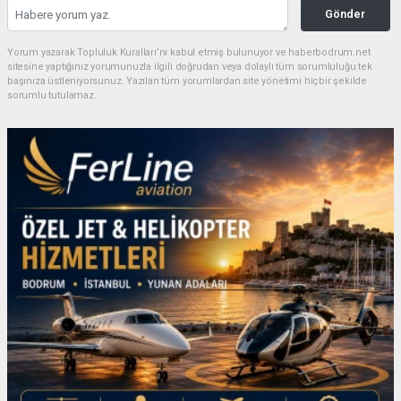
Gönder
Yorum yazarak Topluluk Kuralları’nı kabul etmiş bulunuyor ve haberbodrum.net
sitesine yaptığınız yorumunuzla ilgili doğrudan veya dolaylı tüm sorumluluğu tek
başınıza üstleniyorsunuz. Yazılan tüm yorumlardan site yönetimi hiçbir şekilde
sorumlu tutulamaz.