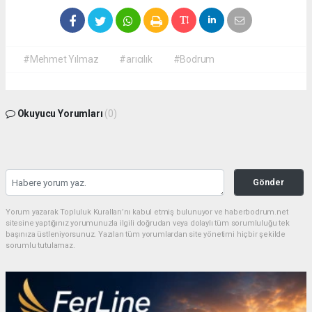
#Mehmet Yılmaz
#arıcılık
#Bodrum
Okuyucu Yorumları
(0)
Gönder
Yorum yazarak Topluluk Kuralları’nı kabul etmiş bulunuyor ve haberbodrum.net
sitesine yaptığınız yorumunuzla ilgili doğrudan veya dolaylı tüm sorumluluğu tek
başınıza üstleniyorsunuz. Yazılan tüm yorumlardan site yönetimi hiçbir şekilde
sorumlu tutulamaz.