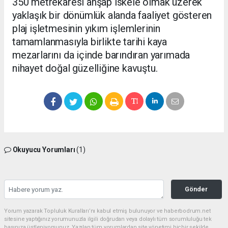
350 metrekaresi ahşap iskele olmak üzerek
yaklaşık bir dönümlük alanda faaliyet gösteren
plaj işletmesinin yıkım işlemlerinin
tamamlanmasıyla birlikte tarihi kaya
mezarlarını da içinde barındıran yarımada
nihayet doğal güzelliğine kavuştu.
Okuyucu Yorumları
(1)
Gönder
Yorum yazarak Topluluk Kuralları’nı kabul etmiş bulunuyor ve haberbodrum.net
sitesine yaptığınız yorumunuzla ilgili doğrudan veya dolaylı tüm sorumluluğu tek
başınıza üstleniyorsunuz. Yazılan tüm yorumlardan site yönetimi hiçbir şekilde