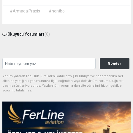
#Armada Praxis
#hentbol
Okuyucu Yorumları
(0)
Gönder
Yorum yazarak Topluluk Kuralları’nı kabul etmiş bulunuyor ve haberbodrum.net
sitesine yaptığınız yorumunuzla ilgili doğrudan veya dolaylı tüm sorumluluğu tek
başınıza üstleniyorsunuz. Yazılan tüm yorumlardan site yönetimi hiçbir şekilde
sorumlu tutulamaz.