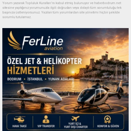
Yorum yazarak Topluluk Kuralları’nı kabul etmiş bulunuyor ve haberbodrum.net
sitesine yaptığınız yorumunuzla ilgili doğrudan veya dolaylı tüm sorumluluğu tek
başınıza üstleniyorsunuz. Yazılan tüm yorumlardan site yönetimi hiçbir şekilde
sorumlu tutulamaz.