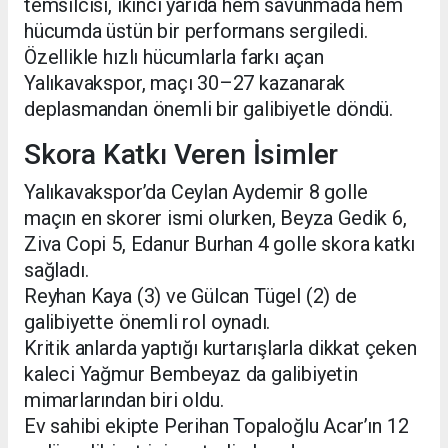
temsilcisi, ikinci yarıda hem savunmada hem
hücumda üstün bir performans sergiledi.
Özellikle hızlı hücumlarla farkı açan
Yalıkavakspor, maçı 30–27 kazanarak
deplasmandan önemli bir galibiyetle döndü.
Skora Katkı Veren İsimler
Yalıkavakspor’da Ceylan Aydemir 8 golle
maçın en skorer ismi olurken, Beyza Gedik 6,
Ziva Copi 5, Edanur Burhan 4 golle skora katkı
sağladı.
Reyhan Kaya (3) ve Gülcan Tügel (2) de
galibiyette önemli rol oynadı.
Kritik anlarda yaptığı kurtarışlarla dikkat çeken
kaleci Yağmur Bembeyaz da galibiyetin
mimarlarından biri oldu.
Ev sahibi ekipte Perihan Topaloğlu Acar’ın 12