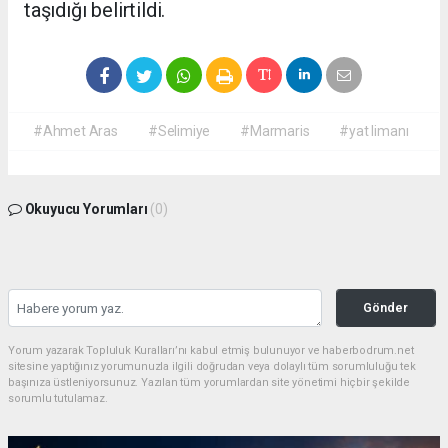
taşıdığı belirtildi.
#Ahmet Aras
#Selimiye
#Marmaris
#yat limanı
Okuyucu Yorumları
(0)
Gönder
Yorum yazarak Topluluk Kuralları’nı kabul etmiş bulunuyor ve haberbodrum.net
sitesine yaptığınız yorumunuzla ilgili doğrudan veya dolaylı tüm sorumluluğu tek
başınıza üstleniyorsunuz. Yazılan tüm yorumlardan site yönetimi hiçbir şekilde
sorumlu tutulamaz.