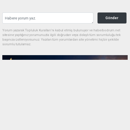
Gönder
Yorum yazarak Topluluk Kuralları’nı kabul etmiş bulunuyor ve haberbodrum.net
sitesine yaptığınız yorumunuzla ilgili doğrudan veya dolaylı tüm sorumluluğu tek
başınıza üstleniyorsunuz. Yazılan tüm yorumlardan site yönetimi hiçbir şekilde
sorumlu tutulamaz.