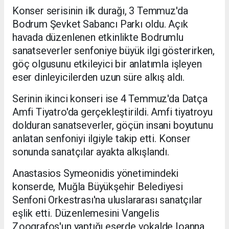
Konser serisinin ilk durağı, 3 Temmuz'da
Bodrum Şevket Sabancı Parkı oldu. Açık
havada düzenlenen etkinlikte Bodrumlu
sanatseverler senfoniye büyük ilgi gösterirken,
göç olgusunu etkileyici bir anlatımla işleyen
eser dinleyicilerden uzun süre alkış aldı.
Serinin ikinci konseri ise 4 Temmuz'da Datça
Amfi Tiyatro'da gerçekleştirildi. Amfi tiyatroyu
dolduran sanatseverler, göçün insani boyutunu
anlatan senfoniyi ilgiyle takip etti. Konser
sonunda sanatçılar ayakta alkışlandı.
Anastasios Symeonidis yönetimindeki
konserde, Muğla Büyükşehir Belediyesi
Senfoni Orkestrası'na uluslararası sanatçılar
eşlik etti. Düzenlemesini Vangelis
Zoografos'un yaptığı eserde vokalde Ioanna