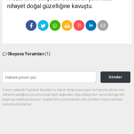
nihayet doğal güzelliğine kavuştu.
Okuyucu Yorumları
(1)
Gönder
Yorum yazarak Topluluk Kuralları’nı kabul etmiş bulunuyor ve haberbodrum.net
sitesine yaptığınız yorumunuzla ilgili doğrudan veya dolaylı tüm sorumluluğu tek
başınıza üstleniyorsunuz. Yazılan tüm yorumlardan site yönetimi hiçbir şekilde
sorumlu tutulamaz.
Müslüman
(23.06.2026 20:34 - #636)
Belediye esnaf elele hırsızlık düzeni Allah güzel yaratmış ama insanlar
hayinlik yapıyor