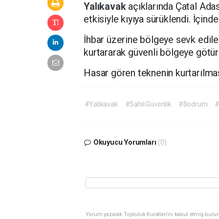
Yalıkavak
açıklarında Çatal Adas
etkisiyle kıyıya sürüklendi. İçind
İhbar üzerine bölgeye sevk edil
kurtararak güvenli bölgeye götür
Hasar gören teknenin kurtarılması
#Yalıkavak
#Sahil Güvenlik
#Bodrum
#
Okuyucu Yorumları
(0)
Yorum yazarak Topluluk Kuralları’nı kabul etmiş bulu