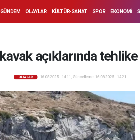
GÜNDEM
OLAYLAR
KÜLTÜR-SANAT
SPOR
EKONOMİ
ıkavak açıklarında tehlike 
16.08.2025 - 14:11, Güncelleme: 16.08.2025 - 14:21
OLAYLAR