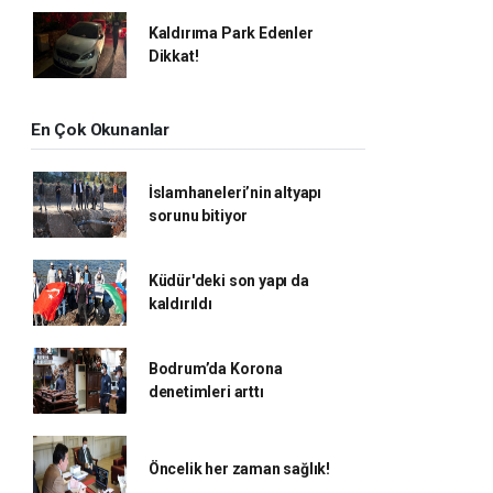
Kaldırıma Park Edenler
Dikkat!
En Çok Okunanlar
İslamhaneleri’nin altyapı
sorunu bitiyor
Küdür'deki son yapı da
kaldırıldı
Bodrum’da Korona
denetimleri arttı
Öncelik her zaman sağlık!