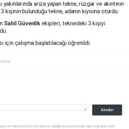
ı yakınlarında arıza yapan tekne, rüzgar ve akıntının
e 3 kişinin bulunduğu tekne, adanın kıyısına oturdu.
en
Sahil Güvenlik
ekipleri, teknedeki 3 kişiyi
dü.
 için çalışma başlatılacağı öğrenildi.
tekne
Gönder
nuyor ve haberbodrum.net sitesine yaptığınız yorumunuzla ilgili doğrudan veya