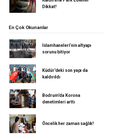
Dikkat!
En Çok Okunanlar
İslamhaneleri’nin altyapı
sorunu bitiyor
Küdür'deki son yapı da
kaldırıldı
Bodrum’da Korona
denetimleri arttı
Öncelik her zaman sağlık!