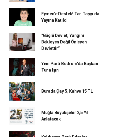
Eymen’e Destek! Tan Taşçı da
Yayına Katıldı
"Güçlü Devlet, Yangını
Bekleyen Değil Önleyen
Devlettir”
Yeni Parti Bodrum’da Başkan
Tuna Işın
Burada Çay 5, Kahve 15 TL
Muğla Büyükşehir 2,5 Yılı
Anlatacak
Kaldırıma Park Edenler