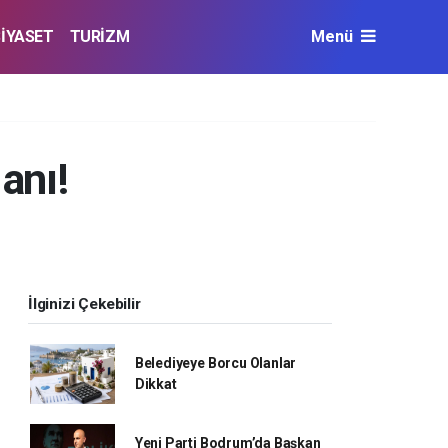
SİYASET
TURİZM
Menü
anı!
İlginizi Çekebilir
Belediyeye Borcu Olanlar
Dikkat
Yeni Parti Bodrum’da Başkan