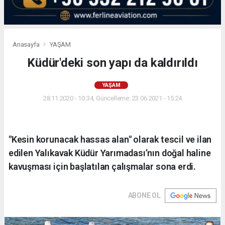
Anasayfa
YAŞAM
Küdür'deki son yapı da kaldırıldı
YAŞAM
28.11.2020 - 10:34, Güncelleme: 23.06.2021 - 15:24
"Kesin korunacak hassas alan" olarak tescil ve ilan
edilen Yalıkavak Küdür Yarımadası’nın doğal haline
kavuşması için başlatılan çalışmalar sona erdi.
ABONE OL