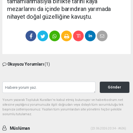
tamamlanmasıyla birlikte tarihi kaya
mezarlarını da içinde barındıran yarımada
nihayet doğal güzelliğine kavuştu.
Okuyucu Yorumları
(1)
Gönder
Yorum yazarak Topluluk Kuralları’nı kabul etmiş bulunuyor ve haberbodrum.net
sitesine yaptığınız yorumunuzla ilgili doğrudan veya dolaylı tüm sorumluluğu tek
başınıza üstleniyorsunuz. Yazılan tüm yorumlardan site yönetimi hiçbir şekilde
sorumlu tutulamaz.
Müslüman
(23.06.2026 20:34 - #636)