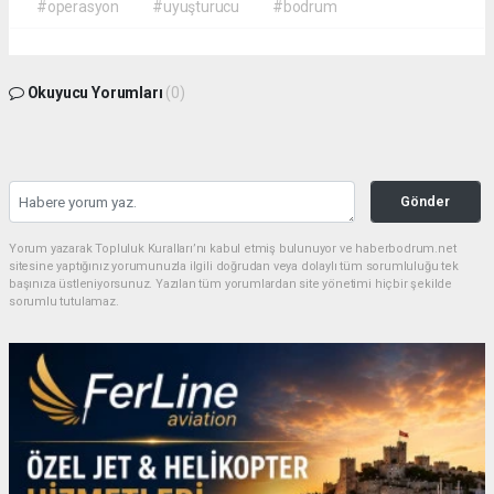
#operasyon
#uyuşturucu
#bodrum
Okuyucu Yorumları
(0)
Gönder
Yorum yazarak Topluluk Kuralları’nı kabul etmiş bulunuyor ve haberbodrum.net
sitesine yaptığınız yorumunuzla ilgili doğrudan veya dolaylı tüm sorumluluğu tek
başınıza üstleniyorsunuz. Yazılan tüm yorumlardan site yönetimi hiçbir şekilde
sorumlu tutulamaz.