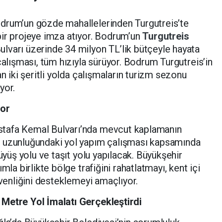
drum’un gözde mahallelerinden Turgutreis’te
bir projeye imza atıyor. Bodrum’un
Turgutreis
lvarı üzerinde 34 milyon TL’lik bütçeyle hayata
çalışması, tüm hızıyla sürüyor. Bodrum Turgutreis’in
an iki şeritli yolda çalışmaların turizm sezonu
yor.
yor
tafa Kemal Bulvarı’nda mevcut kaplamanın
e uzunluğundaki yol yapım çalışması kapsamında
rüyüş yolu ve taşıt yolu yapılacak. Büyükşehir
mla birlikte bölge trafiğini rahatlatmayı, kent içi
üvenliğini desteklemeyi amaçlıyor.
 Metre Yol İmalatı Gerçekleştirdi