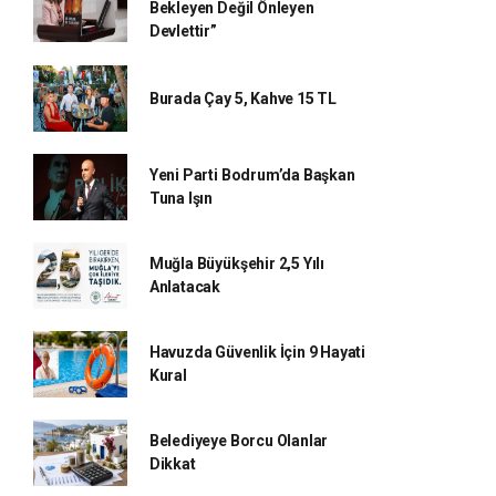
Bekleyen Değil Önleyen
Devlettir”
Burada Çay 5, Kahve 15 TL
Yeni Parti Bodrum’da Başkan
Tuna Işın
Muğla Büyükşehir 2,5 Yılı
Anlatacak
Havuzda Güvenlik İçin 9 Hayati
Kural
Belediyeye Borcu Olanlar
Dikkat