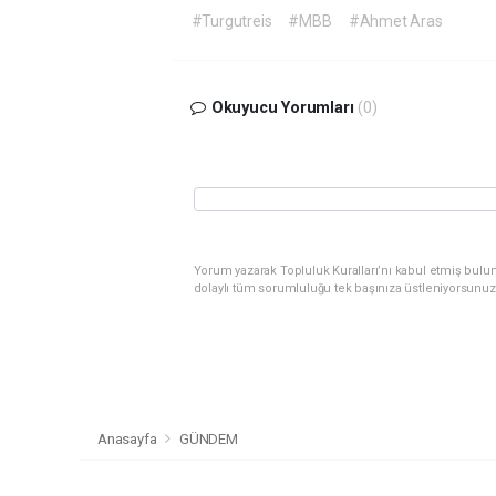
#Turgutreis
#MBB
#Ahmet Aras
Okuyucu Yorumları
(0)
Yorum yazarak Topluluk Kuralları’nı kabul etmiş bulu
dolaylı tüm sorumluluğu tek başınıza üstleniyorsunuz
Anasayfa
GÜNDEM