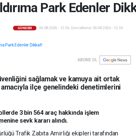
ldırıma Park Edenler Dikk
06.08.2026 - 12:36, Güncelleme: 06.08.2026 - 12:36
GÜNDEM
ABONE OL
venliğini sağlamak ve kamuya ait ortak
 amacıyla ilçe genelindeki denetimlerini
ollerde 3 bin 564 araç hakkında işlem
menine sevk kararı alındı.
lüğü Trafik Zabıta Amirliği ekipleri tarafından