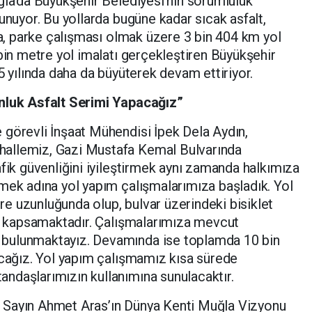
ğla’da Büyükşehir Belediyesi’nin sorumluluk
unuyor. Bu yollarda bugüne kadar sıcak asfalt,
ama, parke çalışması olmak üzere 3 bin 404 km yol
 bin metre yol imalatı gerçekleştiren Büyükşehir
5 yılında daha da büyüterek devam ettiriyor.
onluk Asfalt Serimi Yapacağız”
 görevli İnşaat Mühendisi İpek Dela Aydın,
allemiz, Gazi Mustafa Kemal Bulvarında
afik güvenliğini iyileştirmek aynı zamanda halkımıza
mek adına yol yapım çalışmalarımıza başladık. Yol
e uzunluğunda olup, bulvar üzerindeki bisiklet
nu kapsamaktadır. Çalışmalarımıza mevcut
bulunmaktayız. Devamında ise toplamda 10 bin
acağız. Yol yapım çalışmamız kısa sürede
ndaşlarımızın kullanımına sunulacaktır.
 Sayın Ahmet Aras’ın Dünya Kenti Muğla Vizyonu