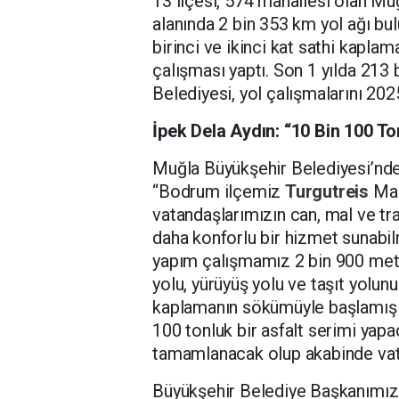
13 ilçesi, 574 mahallesi olan Mu
alanında 2 bin 353 km yol ağı bul
birinci ve ikinci kat sathi kapl
çalışması yaptı. Son 1 yılda 213
Belediyesi, yol çalışmalarını 202
İpek Dela Aydın: “10 Bin 100 T
Muğla Büyükşehir Belediyesi’nde
“Bodrum ilçemiz
Turgutreis
Mah
vatandaşlarımızın can, mal ve tr
daha konforlu bir hizmet sunabil
yapım çalışmamız 2 bin 900 metr
yolu, yürüyüş yolu ve taşıt yolu
kaplamanın sökümüyle başlamış 
100 tonluk bir asfalt serimi yap
tamamlanacak olup akabinde vata
Büyükşehir Belediye Başkanımız