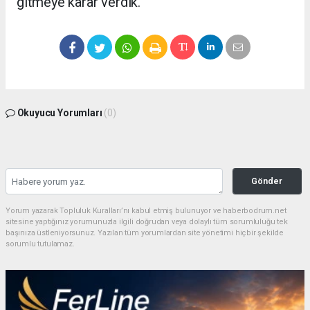
gitmeye karar verdik."
Okuyucu Yorumları
(0)
Gönder
Yorum yazarak Topluluk Kuralları’nı kabul etmiş bulunuyor ve haberbodrum.net
sitesine yaptığınız yorumunuzla ilgili doğrudan veya dolaylı tüm sorumluluğu tek
başınıza üstleniyorsunuz. Yazılan tüm yorumlardan site yönetimi hiçbir şekilde
sorumlu tutulamaz.