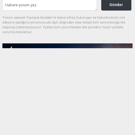
Gönder
Yorum yazarak Topluluk Kuralları’nı kabul etmiş bulunuyor ve haberbodrum.net
sitesine yaptığınız yorumunuzla ilgili doğrudan veya dolaylı tüm sorumluluğu tek
başınıza üstleniyorsunuz. Yazılan tüm yorumlardan site yönetimi hiçbir şekilde
sorumlu tutulamaz.