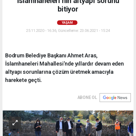
İslamhaneleri’nin altyapı sorunu
bitiyor
YAŞAM
25.11.2020 - 16:36, Güncelleme: 23.06.2021 - 15:24
Bodrum Belediye Başkanı Ahmet Aras,
İslamhaneleri Mahallesi’nde yıllardır devam eden
altyapı sorunlarına çözüm üretmek amacıyla
harekete geçti.
ABONE OL