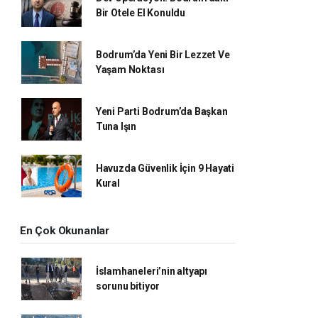
Bir Otele El Konuldu
Bodrum’da Yeni Bir Lezzet Ve
Yaşam Noktası
Yeni Parti Bodrum’da Başkan
Tuna Işın
Havuzda Güvenlik İçin 9 Hayati
Kural
En Çok Okunanlar
İslamhaneleri’nin altyapı
sorunu bitiyor