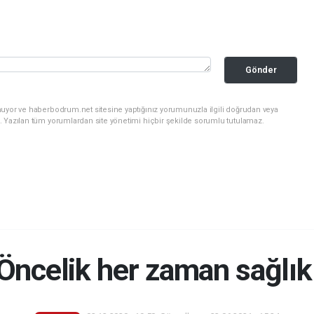
Gönder
nuyor ve haberbodrum.net sitesine yaptığınız yorumunuzla ilgili doğrudan veya
. Yazılan tüm yorumlardan site yönetimi hiçbir şekilde sorumlu tutulamaz.
Öncelik her zaman sağlık