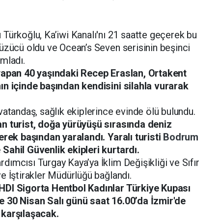
Türkoğlu, Ka’iwi Kanalı'nı 21 saatte geçerek bu
üzücü oldu ve Ocean’s Seven serisinin beşinci
mladı.
yapan 40 yaşındaki Recep Eraslan, Ortakent
ın içinde başından kendisini silahla vurarak
atandaş, sağlık ekiplerince evinde ölü bulundu.
n turist, doğa yürüyüşü sırasında deniz
erek başından yaralandı. Yaralı turisti
Bodrum
Sahil Güvenlik ekipleri kurtardı.
dımcısı Turgay Kaya’ya İklim Değişikliği ve Sıfır
e İştirakler Müdürlüğü bağlandı.
HDI Sigorta Hentbol Kadınlar Türkiye Kupası
 30 Nisan Salı günü saat 16.00’da İzmir'de
 karşılaşacak.