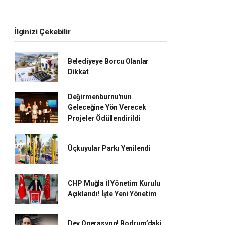
İlginizi Çekebilir
Belediyeye Borcu Olanlar
Dikkat
Değirmenburnu'nun
Geleceğine Yön Verecek
Projeler Ödüllendirildi
Üçkuyular Parkı Yenilendi
CHP Muğla İl Yönetim Kurulu
Açıklandı! İşte Yeni Yönetim
Dev Operasyon! Bodrum’daki