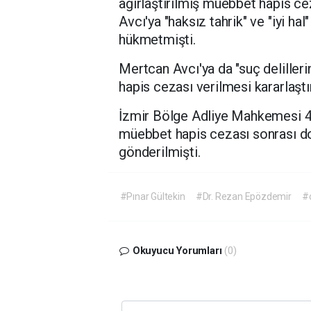
ağırlaştırılmış müebbet hapis ce
Avcı'ya "haksız tahrik" ve "iyi ha
hükmetmişti.
Mertcan Avcı'ya da "suç deliller
hapis cezası verilmesi kararlaştır
İzmir Bölge Adliye Mahkemesi 
müebbet hapis cezası sonrası do
gönderilmişti.
#Pınar Gültekin
#Dr. Rezan Epözdemir
#
Okuyucu Yorumları
(0)