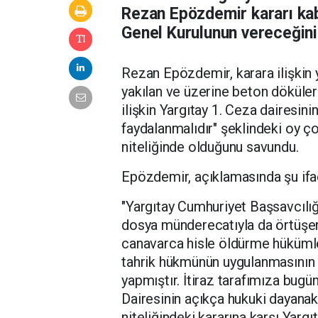
Rezan Epözdemir kararı kab
Genel Kurulunun vereceğini 
Rezan Epözdemir, karara ilişkin y
yakılan ve üzerine beton dökülere
ilişkin Yargıtay 1. Ceza dairesini
faydalanmalıdır" şeklindeki oy ço
niteliğinde olduğunu savundu.
Epözdemir, açıklamasında şu ifad
"Yargıtay Cumhuriyet Başsavcılığı
dosya münderecatıyla da örtüşen,
canavarca hisle öldürme hükümler
tahrik hükmünün uygulanmasının 
yapmıştır. İtiraz tarafımıza bugün 
Dairesinin açıkça hukuki dayana
niteliğindeki kararına karşı Yargı