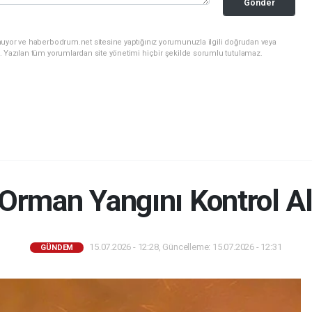
Gönder
nuyor ve haberbodrum.net sitesine yaptığınız yorumunuzla ilgili doğrudan veya
. Yazılan tüm yorumlardan site yönetimi hiçbir şekilde sorumlu tutulamaz.
 Orman Yangını Kontrol Al
15.07.2026 - 12:28, Güncelleme: 15.07.2026 - 12:31
GÜNDEM