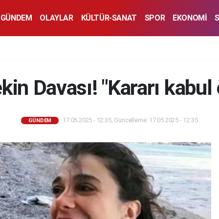
GÜNDEM
OLAYLAR
KÜLTÜR-SANAT
SPOR
EKONOMİ
kin Davası! "Kararı kabul
17.05.2025 - 12:35, Güncelleme: 17.05.2025 - 12:35
GÜNDEM