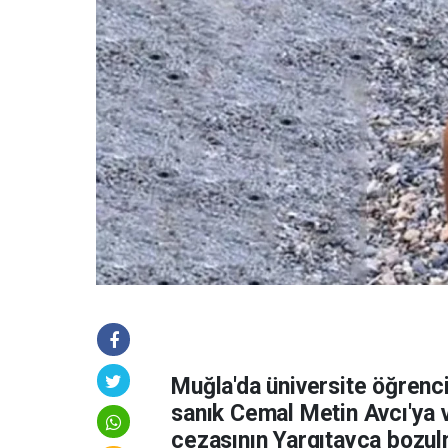
Muğla'da üniversite öğrencis
sanık Cemal Metin Avcı'ya v
cezasının Yargıtayca bozulma