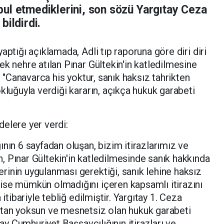
ul etmediklerini, son sözü Yargıtay Ceza
bildirdi.
aptığı açıklamada, Adli tıp raporuna göre diri diri
k nehre atılan Pınar Gültekin'in katledilmesine
n "Canavarca his yoktur, sanık haksız tahrikten
kluğuyla verdiği kararın, açıkça hukuk garabeti
elere yer verdi:
nın 6 sayfadan oluşan, bizim itirazlarımız ve
 Pınar Gültekin'in katledilmesinde sanık hakkında
inin uygulanması gerektiği, sanık lehine haksız
ise mümkün olmadığını içeren kapsamlı itirazını
itibariyle tebliğ edilmiştir. Yargıtay 1. Ceza
ktan yoksun ve mesnetsiz olan hukuk garabeti
tay Cumhuriyet Başsavcılığının itirazları ve