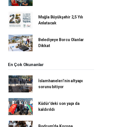
Muğla Büyükşehir 2,5 Yılı
Anlatacak
Belediyeye Borcu Olanlar
Dikkat
En Çok Okunanlar
İslamhaneleri’nin altyapı
sorunu bitiyor
Küdür'deki son yapı da
kaldırıldı
Bodrum’da Korona