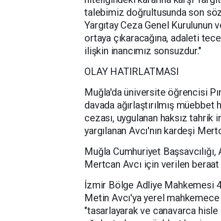
talebimiz doğrultusunda son söz
Yargıtay Ceza Genel Kurulunun v
ortaya çıkaracağına, adaleti tece
ilişkin inancımız sonsuzdur."
OLAY HATIRLATMASI
Muğla'da üniversite öğrencisi Pın
davada ağırlaştırılmış müebbet h
cezası, uygulanan haksız tahrik 
yargılanan Avcı'nın kardeşi Mertc
Muğla Cumhuriyet Başsavcılığı, Av
Mertcan Avcı için verilen beraat k
İzmir Bölge Adliye Mahkemesi 4
Metin Avcı'ya yerel mahkemece ve
"tasarlayarak ve canavarca hisl