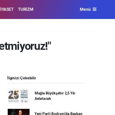
SİYASET
TURİZM
Menü
 etmiyoruz!"
İlginizi Çekebilir
Muğla Büyükşehir 2,5 Yılı
Anlatacak
Yeni Parti Bodrum’da Başkan