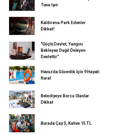
Tuna Işın
Kaldırıma Park Edenler
Dikkat!
"Güçlü Devlet, Yangını
Bekleyen Değil Önleyen
Devlettir”
Havuzda Güvenlik İçin 9 Hayati
Kural
Belediyeye Borcu Olanlar
Dikkat
Burada Çay 5, Kahve 15 TL