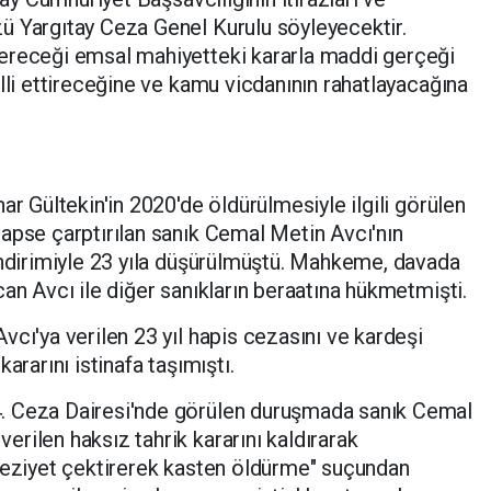
ü Yargıtay Ceza Genel Kurulu söyleyecektir.
ereceği emsal mahiyetteki kararla maddi gerçeği
lli ettireceğine ve kamu vicdanının rahatlayacağına
ar Gültekin'in 2020'de öldürülmesiyle ilgili görülen
apse çarptırılan sanık Cemal Metin Avcı'nın
indirimiyle 23 yıla düşürülmüştü. Mahkeme, davada
an Avcı ile diğer sanıkların beraatına hükmetmişti.
cı'ya verilen 23 yıl hapis cezasını ve kardeşi
ararını istinafa taşımıştı.
. Ceza Dairesi'nde görülen duruşmada sanık Cemal
rilen haksız tahrik kararını kaldırarak
e eziyet çektirerek kasten öldürme" suçundan