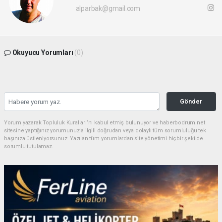
alparbak@gmail.com
Okuyucu Yorumları
(0)
Gönder
Yorum yazarak Topluluk Kuralları’nı kabul etmiş bulunuyor ve haberbodrum.net
sitesine yaptığınız yorumunuzla ilgili doğrudan veya dolaylı tüm sorumluluğu tek
başınıza üstleniyorsunuz. Yazılan tüm yorumlardan site yönetimi hiçbir şekilde
sorumlu tutulamaz.