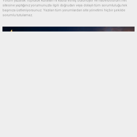
Yorum yazarak Topluluk Kuralları’nı kabul etmiş bulunuyor ve haberbodrum.net
sitesine yaptığınız yorumunuzla ilgili doğrudan veya dolaylı tüm sorumluluğu tek
başınıza üstleniyorsunuz. Yazılan tüm yorumlardan site yönetimi hiçbir şekilde
sorumlu tutulamaz.