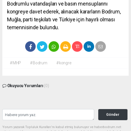
Bodrumlu vatandaşları ve basın mensuplarını
kongreye davet ederek, alınacak kararların Bodrum,
Muğla, parti teşkilatı ve Türkiye için hayırlı olması
temennisinde bulundu.
#MHP
#Bodrum
#kongre
Okuyucu Yorumları
(0)
Gönder
Yorum yazarak Topluluk Kuralları’nı kabul etmiş bulunuyor ve haberbodrum.net