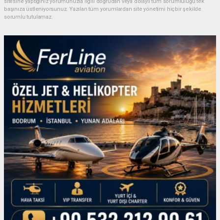
sitesine yaptığınız yorumunuzla ilgili doğrudan veya dolaylı tüm sorumluluğu tek
başınıza üstleniyorsunuz. Yazılan tüm yorumlardan site yönetimi hiçbir şekilde
sorumlu tutulamaz.