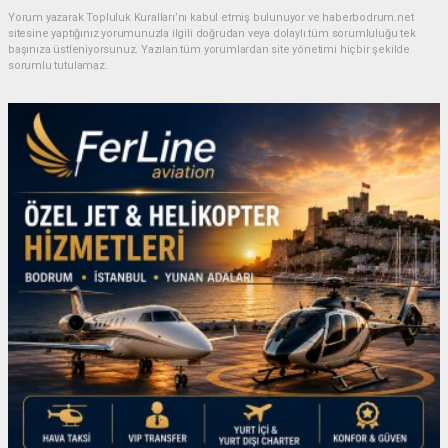
Yorum yazarak Topluluk Kuralları’nı kabul etmiş bulunuyor ve haberbodrum.net
sitesine yaptığınız yorumunuzla ilgili doğrudan veya dolaylı tüm sorumluluğu tek
başınıza üstleniyorsunuz. Yazılan tüm yorumlardan site yönetimi hiçbir şekilde
sorumlu tutulamaz.