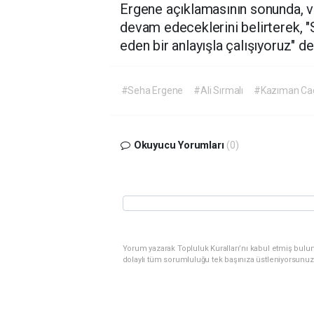
Ergene açıklamasının sonunda, v
devam edeceklerini belirterek, "
eden bir anlayışla çalışıyoruz" de
#Seha Ergene
#Ali Sırmalı
#Kazıman Ca
Okuyucu Yorumları
(0)
Yorum yazarak Topluluk Kuralları’nı kabul etmiş bulu
dolaylı tüm sorumluluğu tek başınıza üstleniyorsunuz