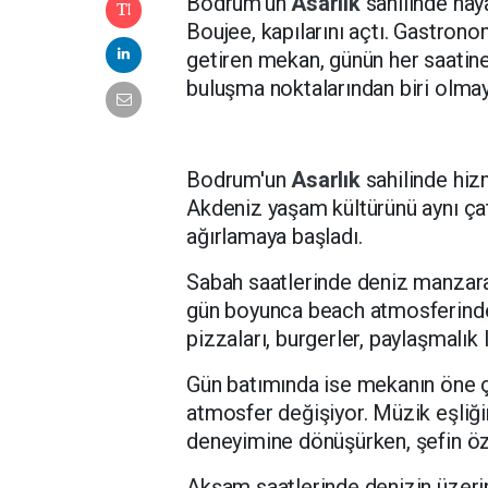
Bodrum'un
Asarlık
sahilinde hay
Boujee, kapılarını açtı. Gastron
getiren mekan, günün her saatine
buluşma noktalarından biri olmay
Bodrum'un
Asarlık
sahilinde hi
Akdeniz yaşam kültürünü aynı çatı
ağırlamaya başladı.
Sabah saatlerinde deniz manzara
gün boyunca beach atmosferinde 
pizzaları, burgerler, paylaşmalık
Gün batımında ise mekanın öne ç
atmosfer değişiyor. Müzik eşliği
deneyimine dönüşürken, şefin öze
Akşam saatlerinde denizin üzerin