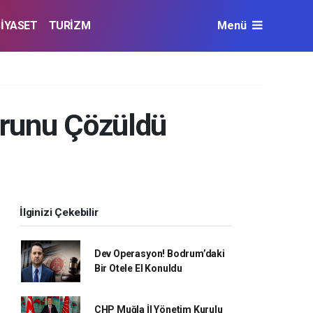
SİYASET
TURİZM
Menü
orunu Çözüldü
İlginizi Çekebilir
Dev Operasyon! Bodrum’daki
Bir Otele El Konuldu
CHP Muğla İl Yönetim Kurulu