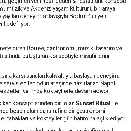
ata geçirilen yeni nesil beach & restaurant konsepti
omi, müzik ve Akdeniz yaşam kültürünü bir araya
 yayılan deneyim anlayışıyla Bodrum'un yeni
ı hedefliyor.
zmete giren Boujee, gastronomi, müzik, tasarım ve
 altında buluşturan konseptiyle misafirlerini
sına karşı sunulan kahvaltıyla başlayan deneyim,
servis edilen odun ateşinde hazırlanan Napoli
 lezzetler ve imza kokteyllerle devam ediyor.
ıkan konseptlerinden biri olan
Sunset Ritual
ile
nde beach alanı daha rafine bir gastronomi
l tabakları ve kokteyller gün batımına eşlik ediyor.
e uzanan iskelede sınırlı sayıda misafire özel