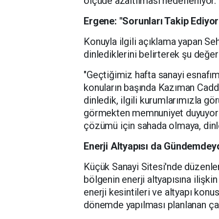
ölçüde azaltılması hedefleniyor.
Ergene: "Sorunları Takip Ediyo
Konuyla ilgili açıklama yapan Seh
dinlediklerini belirterek şu değ
"Geçtiğimiz hafta sanayi esnafımı
konuların başında Kazıman Cadde
dinledik, ilgili kurumlarımızla 
görmekten memnuniyet duyuyoruz.
çözümü için sahada olmaya, din
Enerji Altyapısı da Gündemdey
Küçük Sanayi Sitesi'nde düzenlen
bölgenin enerji altyapısına ilişk
enerji kesintileri ve altyapı kon
dönemde yapılması planlanan çalı