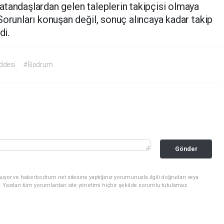
atandaşlardan gelen taleplerin takipçisi olmaya
Sorunları konuşan değil, sonuç alıncaya kadar takip
di.
ddesi
#Bodrum
Gönder
nuyor ve haberbodrum.net sitesine yaptığınız yorumunuzla ilgili doğrudan veya
. Yazılan tüm yorumlardan site yönetimi hiçbir şekilde sorumlu tutulamaz.