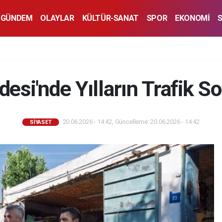
GÜNDEM
OLAYLAR
KÜLTÜR-SANAT
SPOR
EKONOMİ
esi'nde Yılların Trafik S
20.06.2026 - 14:42, Güncelleme: 20.06.2026 - 14:42
SİYASET