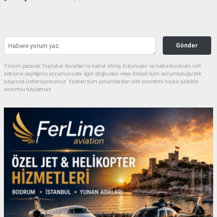
Gönder
Yorum yazarak Topluluk Kuralları’nı kabul etmiş bulunuyor ve haberbodrum.net
sitesine yaptığınız yorumunuzla ilgili doğrudan veya dolaylı tüm sorumluluğu tek
başınıza üstleniyorsunuz. Yazılan tüm yorumlardan site yönetimi hiçbir şekilde
sorumlu tutulamaz.