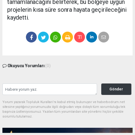
tamamlanacağını belirterek, bu bölgeye uygun
projelerin kısa süre sonra hayata geçirileceğini
kaydetti.
Okuyucu Yorumları
(0)
Gönder
Yorum yazarak Topluluk Kuralları’nı kabul etmiş bulunuyor ve haberbodrum.net
sitesine yaptığınız yorumunuzla ilgili doğrudan veya dolaylı tüm sorumluluğu tek
başınıza üstleniyorsunuz. Yazılan tüm yorumlardan site yönetimi hiçbir şekilde
sorumlu tutulamaz.