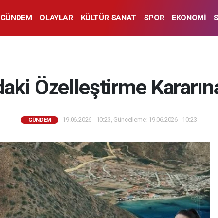
GÜNDEM
OLAYLAR
KÜLTÜR-SANAT
SPOR
EKONOMİ
daki Özelleştirme Kararın
19.06.2026 - 10:23, Güncelleme: 19.06.2026 - 10:23
GÜNDEM