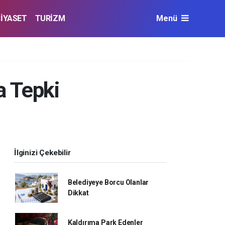
SİYASET
TURİZM
Menü
a Tepki
İlginizi Çekebilir
Belediyeye Borcu Olanlar
Dikkat
Kaldırıma Park Edenler