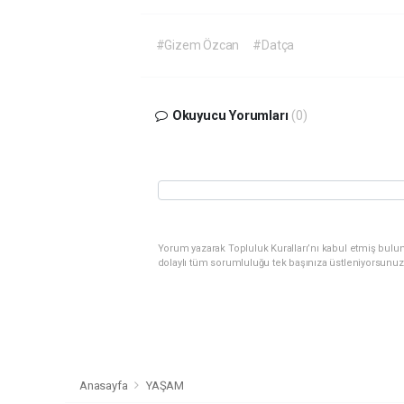
#Gizem Özcan
#Datça
Okuyucu Yorumları
(0)
Yorum yazarak Topluluk Kuralları’nı kabul etmiş bulu
dolaylı tüm sorumluluğu tek başınıza üstleniyorsunuz
Anasayfa
YAŞAM