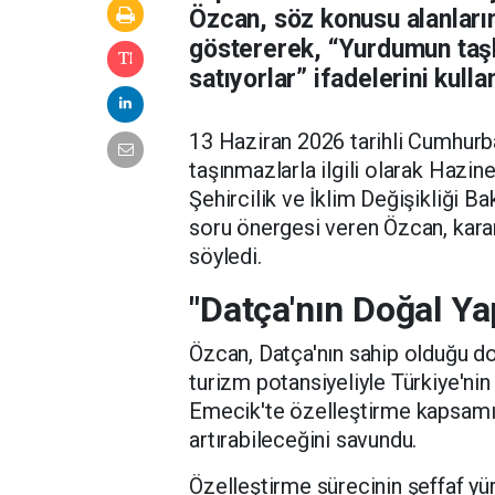
Özcan, söz konusu alanların
göstererek, “Yurdumun taşla
satıyorlar” ifadelerini kulla
13 Haziran 2026 tarihli Cumhurba
taşınmazlarla ilgili olarak Hazi
Şehircilik ve İklim Değişikliği B
soru önergesi veren Özcan, kar
söyledi.
"Datça'nın Doğal Ya
Özcan, Datça'nın sahip olduğu doğ
turizm potansiyeliyle Türkiye'nin
Emecik'te özelleştirme kapsamına
artırabileceğini savundu.
Özelleştirme sürecinin şeffaf y