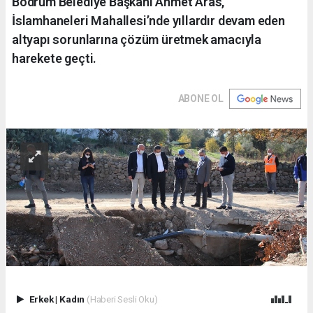
Bodrum Belediye Başkanı Ahmet Aras,
İslamhaneleri Mahallesi’nde yıllardır devam eden
altyapı sorunlarına çözüm üretmek amacıyla
harekete geçti.
ABONE OL
Erkek
|
Kadın
(Haberi Sesli Oku)