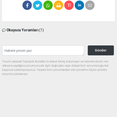
Okuyucu Yorumları
(1)
Gönder
Yorum yazarak Topluluk Kuralları’nı kabul etmiş bulunuyor ve haberbodrum.net
sitesine yaptığınız yorumunuzla ilgili doğrudan veya dolaylı tüm sorumluluğu tek
başınıza üstleniyorsunuz. Yazılan tüm yorumlardan site yönetimi hiçbir şekilde
sorumlu tutulamaz.
Müslüman
(23.06.2026 20:34 - #636)
Belediye esnaf elele hırsızlık düzeni Allah güzel yaratmış ama insanlar
hayinlik yapıyor
Yorumu Yanıtla