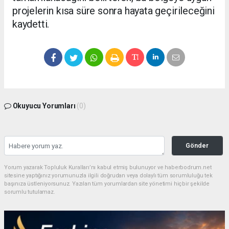
projelerin kısa süre sonra hayata geçirileceğini
kaydetti.
Okuyucu Yorumları
(0)
Gönder
Yorum yazarak Topluluk Kuralları’nı kabul etmiş bulunuyor ve haberbodrum.net
sitesine yaptığınız yorumunuzla ilgili doğrudan veya dolaylı tüm sorumluluğu tek
başınıza üstleniyorsunuz. Yazılan tüm yorumlardan site yönetimi hiçbir şekilde
sorumlu tutulamaz.