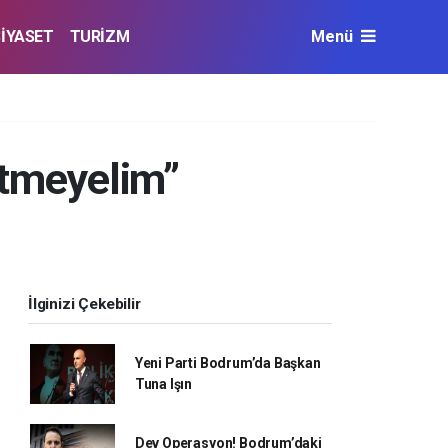
SİYASET
TURİZM
Menü
Etmeyelim”
İlginizi Çekebilir
Yeni Parti Bodrum’da Başkan
Tuna Işın
Dev Operasyon! Bodrum’daki