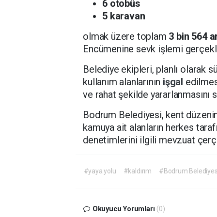
6 otobüs
5 karavan
olmak üzere toplam
3 bin 564 a
Encümenine sevk işlemi gerçekleş
Belediye ekipleri, planlı olarak s
kullanım alanlarının
işgal
edilmes
ve rahat şekilde yararlanmasını 
Bodrum Belediyesi, kent düzenin
kamuya ait alanların herkes taraf
denetimlerini ilgili mevzuat çerç
#yaya yolu
#kaldırım
#Bodrum Belediyes
Okuyucu Yorumları
(0)