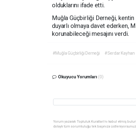
olduklarını ifade etti.
Muğla Güçbirliği Derneği, kenti
duyarlı olmaya davet ederken, Muğ
korunabileceği mesajını verdi.
#Muğla Güçbirliği Derneği
#Serdar Kayhan
Okuyucu Yorumları
(0)
Yorum yazarak Topluluk Kuralları’nı kabul etmiş bulu
dolaylı tüm sorumluluğu tek başınıza üstleniyorsunuz