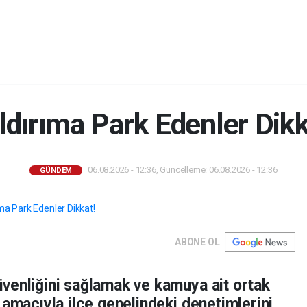
ldırıma Park Edenler Dikk
06.08.2026 - 12:36, Güncelleme: 06.08.2026 - 12:36
GÜNDEM
ABONE OL
venliğini sağlamak ve kamuya ait ortak
 amacıyla ilçe genelindeki denetimlerini