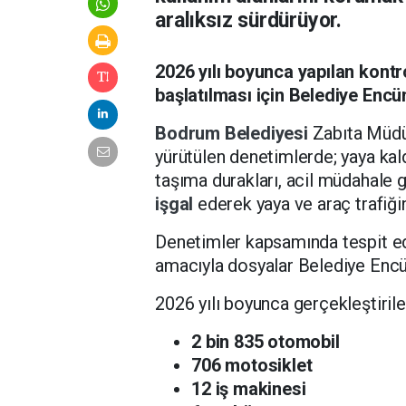
aralıksız sürdürüyor.
2026 yılı boyunca yapılan kontr
başlatılması için Belediye Encü
Bodrum Belediyesi
Zabıta Müdür
yürütülen denetimlerde; yaya kaldı
taşıma durakları, acil müdahale g
işgal
ederek yaya ve araç trafiğin
Denetimler kapsamında tespit edi
amacıyla dosyalar Belediye Encü
2026 yılı boyunca gerçekleştiril
2 bin 835 otomobil
706 motosiklet
12 iş makinesi