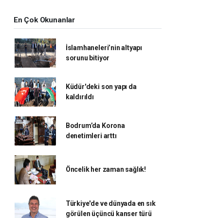
En Çok Okunanlar
İslamhaneleri’nin altyapı
sorunu bitiyor
Küdür'deki son yapı da
kaldırıldı
Bodrum’da Korona
denetimleri arttı
Öncelik her zaman sağlık!
Türkiye'de ve dünyada en sık
görülen üçüncü kanser türü