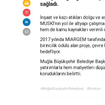
sağladı.
İnşaat ve kazı atıkları dolgu ve
MUSKİ’nin yol ile altyapı çalışm
hem de kamu kaynakları verimli d
2017 yılında MİARGEM tarafından
birincilik ödülü alan proje, çevr
hedefliyor.
Muğla Büyükşehir Belediye Başka
yatırımlarla hem maliyetleri düşü
koruduklarını belirtti.
#Muğla Büyükşehir Belediyesi
#Bodrum