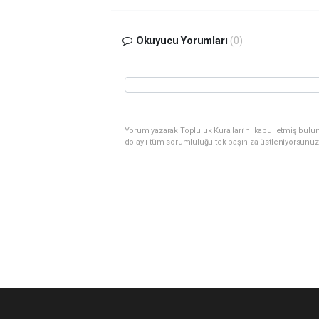
Okuyucu Yorumları
(0)
Yorum yazarak Topluluk Kuralları’nı kabul etmiş bulu
dolaylı tüm sorumluluğu tek başınıza üstleniyorsunuz