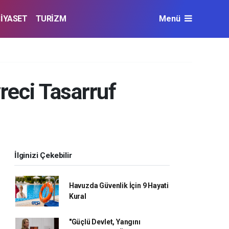
SİYASET
TURİZM
Menü
reci Tasarruf
İlginizi Çekebilir
Havuzda Güvenlik İçin 9 Hayati
Kural
"Güçlü Devlet, Yangını