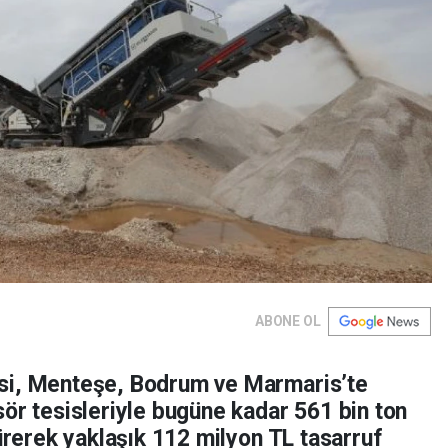
ABONE OL
si, Menteşe, Bodrum ve Marmaris’te
ör tesisleriyle bugüne kadar 561 bin ton
türerek yaklaşık 112 milyon TL tasarruf