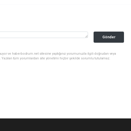
Gönder
nuyor ve haberbodrum.net sitesine yaptığınız yorumunuzla ilgili doğrudan veya
. Yazılan tüm yorumlardan site yönetimi hiçbir şekilde sorumlu tutulamaz.