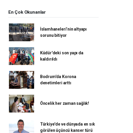
En Çok Okunanlar
İslamhaneleri’nin altyapı
sorunu bitiyor
Küdür'deki son yapı da
kaldırıldı
Bodrum’da Korona
denetimleri arttı
Öncelik her zaman sağlık!
Türkiye'de ve dünyada en sık
görülen üçüncü kanser türü