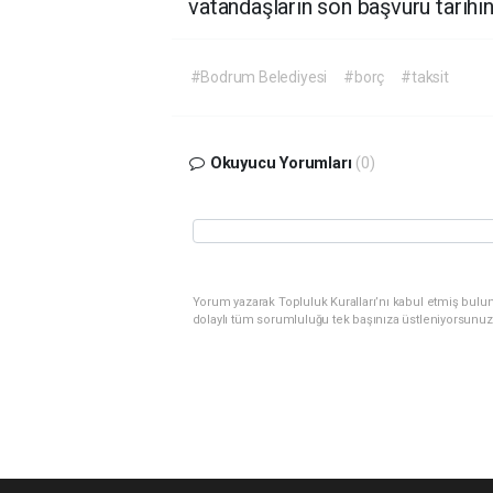
vatandaşların son başvuru tarihini
#Bodrum Belediyesi
#borç
#taksit
Okuyucu Yorumları
(0)
Yorum yazarak Topluluk Kuralları’nı kabul etmiş bulu
dolaylı tüm sorumluluğu tek başınıza üstleniyorsunuz