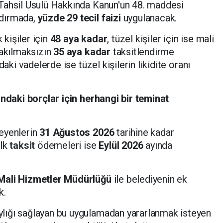
Tahsil Usulü Hakkında Kanun'un 48. maddesi
ndırmada,
yüzde 29 tecil faizi
uygulanacak.
kişiler için
48 aya kadar
, tüzel kişiler için ise mali
bakılmaksızın
35 aya kadar
taksitlendirme
aki vadelerde ise tüzel kişilerin likidite oranı
ındaki borçlar için herhangi bir teminat
eyenlerin
31 Ağustos 2026
tarihine kadar
İlk
taksit
ödemeleri ise
Eylül 2026
ayında
Mali Hizmetler Müdürlüğü
ile belediyenin ek
k.
lığı sağlayan bu uygulamadan yararlanmak isteyen