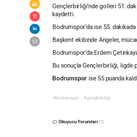
Gençlerbirliği'nde golleri 51. d
kaydetti.
Bodrumspor'da ise 55. dakikada 
Başkent ekibinde Angeler, mücade
Bodrumspor’da Erdem Çetinkaya, 9
Bu sonuçla Gençlerbirliği, ligde p
Bodrumspor
ise 55 puanda kaldı
#bodrumspor
#gençlerbirliği
Okuyucu Yorumları
(0)