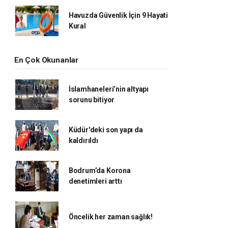
Havuzda Güvenlik İçin 9 Hayati
Kural
En Çok Okunanlar
İslamhaneleri’nin altyapı
sorunu bitiyor
Küdür'deki son yapı da
kaldırıldı
Bodrum’da Korona
denetimleri arttı
Öncelik her zaman sağlık!