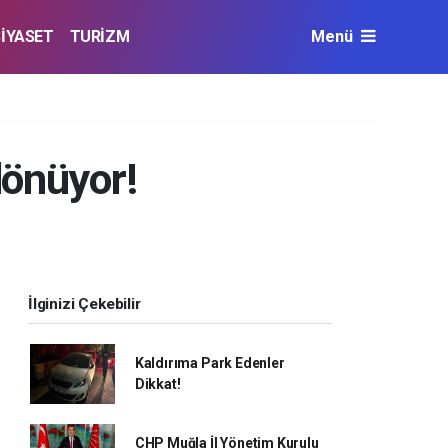
SİYASET
TURİZM
Menü
dönüyor!
İlginizi Çekebilir
Kaldırıma Park Edenler
Dikkat!
CHP Muğla İl Yönetim Kurulu