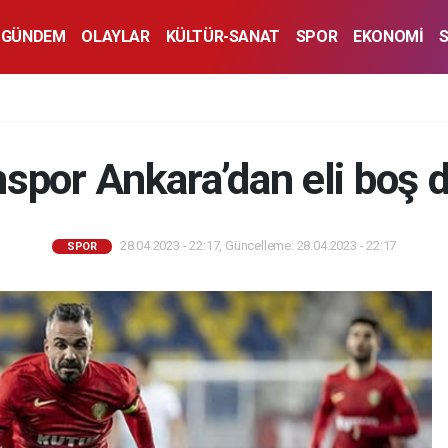
GÜNDEM
OLAYLAR
KÜLTÜR-SANAT
SPOR
EKONOMİ
por Ankara’dan eli boş 
28.04.2023 - 22:17, Güncelleme: 28.04.2023 - 22:17
SPOR