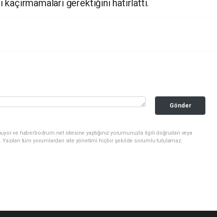
 kaçırmamaları gerektiğini hatırlattı.
Gönder
nuyor ve haberbodrum.net sitesine yaptığınız yorumunuzla ilgili doğrudan veya
. Yazılan tüm yorumlardan site yönetimi hiçbir şekilde sorumlu tutulamaz.