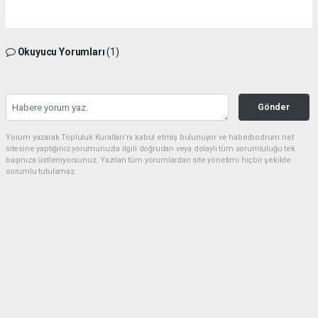
Okuyucu Yorumları
(1)
Gönder
Yorum yazarak Topluluk Kuralları’nı kabul etmiş bulunuyor ve haberbodrum.net
sitesine yaptığınız yorumunuzla ilgili doğrudan veya dolaylı tüm sorumluluğu tek
başınıza üstleniyorsunuz. Yazılan tüm yorumlardan site yönetimi hiçbir şekilde
sorumlu tutulamaz.
Müslüman
(23.06.2026 20:34 - #636)
Belediye esnaf elele hırsızlık düzeni Allah güzel yaratmış ama insanlar
hayinlik yapıyor
Yorumu Yanıtla