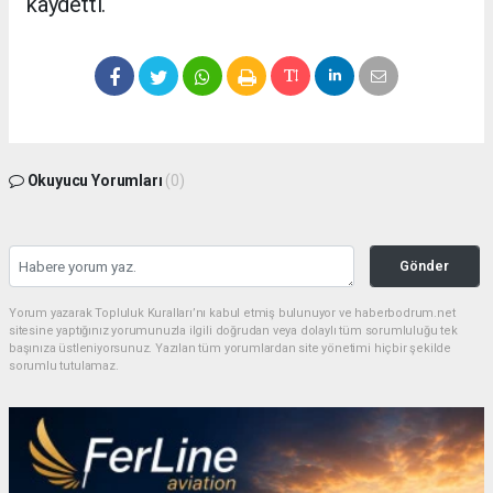
kaydetti.
Okuyucu Yorumları
(0)
Gönder
Yorum yazarak Topluluk Kuralları’nı kabul etmiş bulunuyor ve haberbodrum.net
sitesine yaptığınız yorumunuzla ilgili doğrudan veya dolaylı tüm sorumluluğu tek
başınıza üstleniyorsunuz. Yazılan tüm yorumlardan site yönetimi hiçbir şekilde
sorumlu tutulamaz.