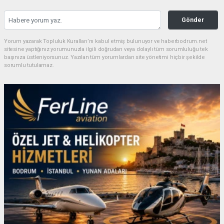
Gönder
Yorum yazarak Topluluk Kuralları’nı kabul etmiş bulunuyor ve haberbodrum.net
sitesine yaptığınız yorumunuzla ilgili doğrudan veya dolaylı tüm sorumluluğu tek
başınıza üstleniyorsunuz. Yazılan tüm yorumlardan site yönetimi hiçbir şekilde
sorumlu tutulamaz.