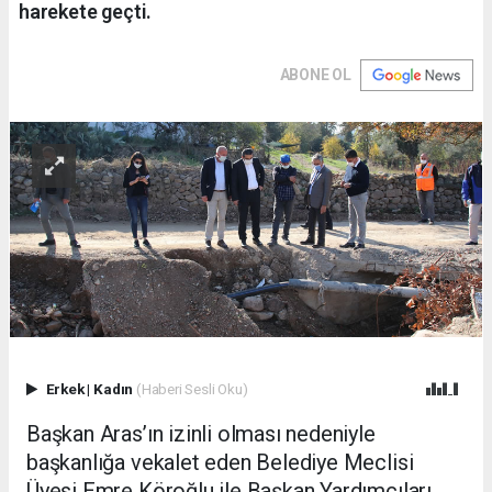
harekete geçti.
ABONE OL
Erkek
|
Kadın
(Haberi Sesli Oku)
Başkan Aras’ın izinli olması nedeniyle
başkanlığa vekalet eden Belediye Meclisi
Üyesi Emre Köroğlu ile Başkan Yardımcıları