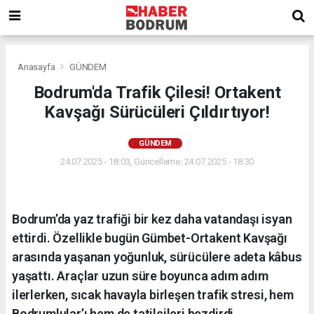
Anasayfa
GÜNDEM
Bodrum'da Trafik Çilesi! Ortakent
Kavşağı Sürücüleri Çıldırtıyor!
GÜNDEM
24.07.2025 - 18:03, Güncelleme: 24.07.2025 - 18:30
Bodrum’da yaz trafiği bir kez daha vatandaşı isyan
ettirdi. Özellikle bugün Gümbet-Ortakent Kavşağı
arasında yaşanan yoğunluk, sürücülere adeta kâbus
yaşattı. Araçlar uzun süre boyunca adım adım
ilerlerken, sıcak havayla birleşen trafik stresi, hem
Bodrumlular’ı hem de tatilcileri bezdirdi.