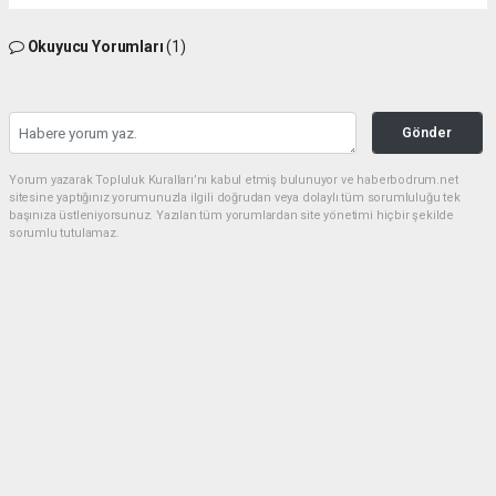
Okuyucu Yorumları
(1)
Gönder
Yorum yazarak Topluluk Kuralları’nı kabul etmiş bulunuyor ve haberbodrum.net
sitesine yaptığınız yorumunuzla ilgili doğrudan veya dolaylı tüm sorumluluğu tek
başınıza üstleniyorsunuz. Yazılan tüm yorumlardan site yönetimi hiçbir şekilde
sorumlu tutulamaz.
Müslüman
(23.06.2026 20:34 - #636)
Belediye esnaf elele hırsızlık düzeni Allah güzel yaratmış ama insanlar
hayinlik yapıyor
Yorumu Yanıtla