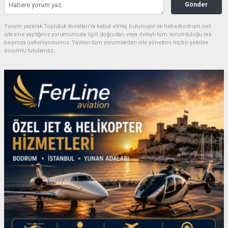
Gönder
Yorum yazarak Topluluk Kuralları’nı kabul etmiş bulunuyor ve haberbodrum.net
sitesine yaptığınız yorumunuzla ilgili doğrudan veya dolaylı tüm sorumluluğu tek
başınıza üstleniyorsunuz. Yazılan tüm yorumlardan site yönetimi hiçbir şekilde
sorumlu tutulamaz.